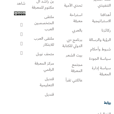
بن راشد آل
شاهد
التنفيذي
تحدي الأمية
مكتوم للمعرفة
أهدافنا
استراحة
ملتقى
الاستراتيجية
معرفة
المتخصصين
العرب
ركائزنا
بالعربي
ملتقى العرب
الرؤية والرسالة
برنامج دبي
للابتكار
الدولي للكتابة
شروط وأحكام
متحف نوبل
بيت الشعر
سياسة الجودة
مركز المعرفة
مجتمع
سياسة إدارة
الرقمي
المعرفة
المعرفة
قنديل
عائلتي تقرأ‎
التعليمية
قنديل
روابط