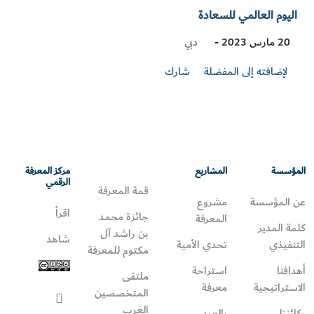
اليوم العالمي للسعادة
Visit
دبي
20 مارس 2023 -
Location
لإضافته إلى المفضلة
شارك
المؤسسة
المشاريع
مركز المعرفة
الرقمي
قمة المعرفة
عن المؤسسة
مشروع
اقرأ
جائزة محمد
المعرفة
كلمة المدير
بن راشد آل
شاهد
التنفيذي
تحدي الأمية
مكتوم للمعرفة
أهدافنا
استراحة
ملتقى
الاستراتيجية
معرفة
المتخصصين
العرب
ركائزنا
بالعربي