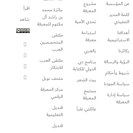
عن المؤسسة
مشروع
اقرأ
جائزة محمد
المعرفة
كلمة المدير
بن راشد آل
شاهد
التنفيذي
تحدي الأمية
مكتوم للمعرفة
أهدافنا
استراحة
ملتقى
الاستراتيجية
معرفة
المتخصصين
العرب
ركائزنا
بالعربي
ملتقى العرب
الرؤية والرسالة
برنامج دبي
للابتكار
الدولي للكتابة
شروط وأحكام
متحف نوبل
بيت الشعر
سياسة الجودة
مركز المعرفة
مجتمع
سياسة إدارة
الرقمي
المعرفة
المعرفة
قنديل
عائلتي تقرأ‎
التعليمية
قنديل