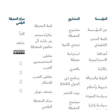
المؤسسة
المشاريع
مركز المعرفة
الرقمي
قمة المعرفة
عن المؤسسة
مشروع
اقرأ
جائزة محمد
المعرفة
كلمة المدير
بن راشد آل
شاهد
التنفيذي
تحدي الأمية
مكتوم للمعرفة
أهدافنا
استراحة
ملتقى
الاستراتيجية
معرفة
المتخصصين
العرب
ركائزنا
بالعربي
ملتقى العرب
الرؤية والرسالة
برنامج دبي
للابتكار
الدولي للكتابة
شروط وأحكام
متحف نوبل
بيت الشعر
سياسة الجودة
مركز المعرفة
مجتمع
سياسة إدارة
الرقمي
المعرفة