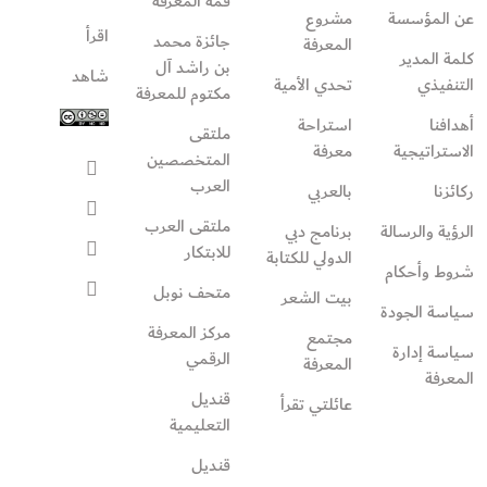
قمة المعرفة
عن المؤسسة
مشروع
اقرأ
جائزة محمد
المعرفة
كلمة المدير
بن راشد آل
شاهد
التنفيذي
تحدي الأمية
مكتوم للمعرفة
أهدافنا
استراحة
ملتقى
الاستراتيجية
معرفة
المتخصصين
العرب
ركائزنا
بالعربي
ملتقى العرب
الرؤية والرسالة
برنامج دبي
للابتكار
الدولي للكتابة
شروط وأحكام
متحف نوبل
بيت الشعر
سياسة الجودة
مركز المعرفة
مجتمع
سياسة إدارة
الرقمي
المعرفة
المعرفة
قنديل
عائلتي تقرأ‎
التعليمية
قنديل