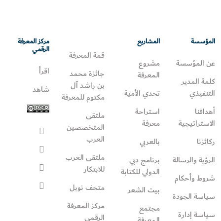
المؤسسة
المشاريع
مركز المعرفة
الرقمي
قمة المعرفة
عن المؤسسة
مشروع
اقرأ
جائزة محمد
المعرفة
كلمة المدير
بن راشد آل
شاهد
التنفيذي
تحدي الأمية
مكتوم للمعرفة
أهدافنا
استراحة
ملتقى
الاستراتيجية
معرفة
المتخصصين
العرب
ركائزنا
بالعربي
ملتقى العرب
الرؤية والرسالة
برنامج دبي
للابتكار
الدولي للكتابة
شروط وأحكام
متحف نوبل
بيت الشعر
سياسة الجودة
مركز المعرفة
مجتمع
سياسة إدارة
الرقمي
المعرفة