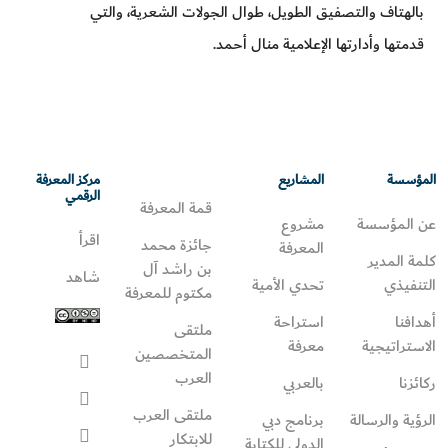
بالهتاف والتصفيق الطويل، طوال الجولات الشعرية، والتي
قدمتها وأدارتها الإعلامية منال أحمد.
المؤسسة
المشاريع
مركز المعرفة
الرقمي
قمة المعرفة
عن المؤسسة
مشروع
اقرأ
جائزة محمد
المعرفة
كلمة المدير
بن راشد آل
شاهد
التنفيذي
تحدي الأمية
مكتوم للمعرفة
أهدافنا
استراحة
ملتقى
الاستراتيجية
معرفة
المتخصصين
العرب
ركائزنا
بالعربي
ملتقى العرب
الرؤية والرسالة
برنامج دبي
للابتكار
الدولي للكتابة