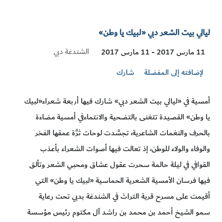
ليالي بيت الشعر دبي «لبيك يا وطن»
Visit
الشندغة دبي
11 مارس 2017 - 11 مارس 2017
Location
لإضافته إلى المفضلة
شارك
أمسية في «ليالي بيت الشعر دبي» شارك فيها أربعة شعراء«لبيك
يا وطن» القصيدة تتغنى بالتضحية والانتماءفي أمسية مضاءة
بالحرف والنغمات الشاعرية، تجسَّدت لوحات ثرَّة عمقها الفخر
والوفاء والولاء للوطن، إذ تعالت فيها أصوات الشعراء بأعذب
القوافي في ليلة حالمة سحرت عقول عشاق ومحبي الشعر وتألق
فيها فرسان الأمسية الشعرية الحماسية «لبيك يا وطن» التي
أقيمت على مسرح قرية التراث في الشندغة بدبي تحت رعاية
سمو الشيخ أحمد بن محمد بن راشد آل مكتوم رئيس مؤسسة