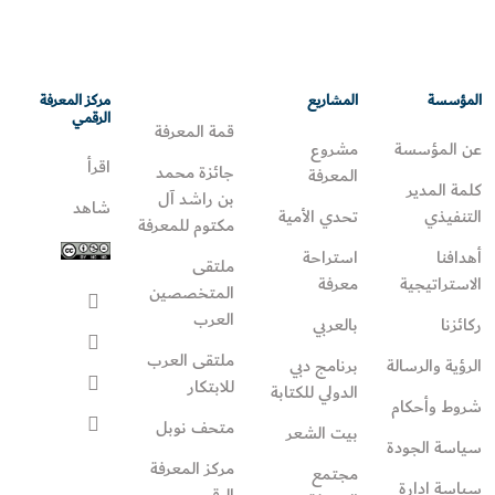
المؤسسة
المشاريع
مركز المعرفة
الرقمي
قمة المعرفة
عن المؤسسة
مشروع
اقرأ
جائزة محمد
المعرفة
كلمة المدير
بن راشد آل
شاهد
التنفيذي
تحدي الأمية
مكتوم للمعرفة
أهدافنا
استراحة
ملتقى
الاستراتيجية
معرفة
المتخصصين
العرب
ركائزنا
بالعربي
ملتقى العرب
الرؤية والرسالة
برنامج دبي
للابتكار
الدولي للكتابة
شروط وأحكام
متحف نوبل
بيت الشعر
سياسة الجودة
مركز المعرفة
مجتمع
سياسة إدارة