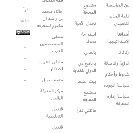
قمة المعرفة
عن المؤسسة
مشروع
اقرأ
جائزة محمد
المعرفة
كلمة المدير
بن راشد آل
شاهد
التنفيذي
تحدي الأمية
مكتوم للمعرفة
أهدافنا
استراحة
ملتقى
الاستراتيجية
معرفة
المتخصصين
العرب
ركائزنا
بالعربي
ملتقى العرب
الرؤية والرسالة
برنامج دبي
للابتكار
الدولي للكتابة
شروط وأحكام
متحف نوبل
بيت الشعر
سياسة الجودة
مركز المعرفة
مجتمع
سياسة إدارة
الرقمي
المعرفة
المعرفة
قنديل
عائلتي تقرأ‎
التعليمية
قنديل