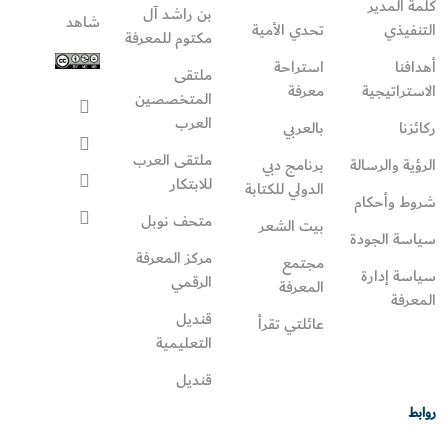
كلمة المدير
بن راشد آل
شاهد
التنفيذي
تحدي الأمية
مكتوم للمعرفة
أهدافنا
استراحة
ملتقى
الاستراتيجية
معرفة
المتخصصين
العرب
ركائزنا
بالعربي
ملتقى العرب
الرؤية والرسالة
برنامج دبي
للابتكار
الدولي للكتابة
شروط وأحكام
متحف نوبل
بيت الشعر
سياسة الجودة
مركز المعرفة
مجتمع
سياسة إدارة
الرقمي
المعرفة
المعرفة
قنديل
عائلتي تقرأ‎
التعليمية
قنديل
روابط