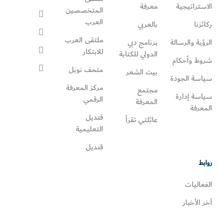
الاستراتيجية
معرفة
المتخصصين
العرب
ركائزنا
بالعربي
ملتقى العرب
الرؤية والرسالة
برنامج دبي
للابتكار
الدولي للكتابة
شروط وأحكام
متحف نوبل
بيت الشعر
سياسة الجودة
مركز المعرفة
مجتمع
سياسة إدارة
الرقمي
المعرفة
المعرفة
قنديل
عائلتي تقرأ‎
التعليمية
قنديل
روابط
الفعاليات
آخر الأخبار