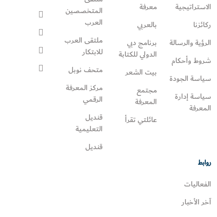
الاستراتيجية
معرفة
المتخصصين
العرب
ركائزنا
بالعربي
ملتقى العرب
الرؤية والرسالة
برنامج دبي
للابتكار
الدولي للكتابة
شروط وأحكام
متحف نوبل
بيت الشعر
سياسة الجودة
مركز المعرفة
مجتمع
سياسة إدارة
الرقمي
المعرفة
المعرفة
قنديل
عائلتي تقرأ‎
التعليمية
قنديل
روابط
الفعاليات
آخر الأخبار