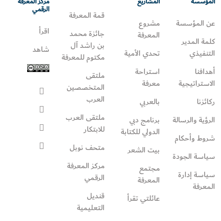
المؤسسة
المشاريع
مركز المعرفة
الرقمي
قمة المعرفة
عن المؤسسة
مشروع
اقرأ
جائزة محمد
المعرفة
كلمة المدير
بن راشد آل
شاهد
التنفيذي
تحدي الأمية
مكتوم للمعرفة
أهدافنا
استراحة
ملتقى
الاستراتيجية
معرفة
المتخصصين
العرب
ركائزنا
بالعربي
ملتقى العرب
الرؤية والرسالة
برنامج دبي
للابتكار
الدولي للكتابة
شروط وأحكام
متحف نوبل
بيت الشعر
سياسة الجودة
مركز المعرفة
مجتمع
سياسة إدارة
الرقمي
المعرفة
المعرفة
قنديل
عائلتي تقرأ‎
التعليمية