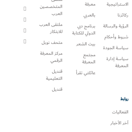
الاستراتيجية
معرفة
المتخصصين
العرب
ركائزنا
بالعربي
ملتقى العرب
الرؤية والرسالة
برنامج دبي
للابتكار
الدولي للكتابة
شروط وأحكام
متحف نوبل
بيت الشعر
سياسة الجودة
مركز المعرفة
مجتمع
سياسة إدارة
الرقمي
المعرفة
المعرفة
قنديل
عائلتي تقرأ‎
التعليمية
قنديل
روابط
الفعاليات
آخر الأخبار