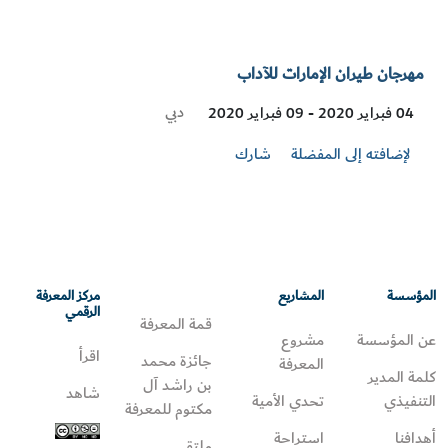
مهرجان طيران الإمارات للآداب
Visit
دبي
04 فبراير 2020 - 09 فبراير 2020
Location
لإضافته إلى المفضلة
شارك
المؤسسة
المشاريع
مركز المعرفة
الرقمي
قمة المعرفة
عن المؤسسة
مشروع
اقرأ
جائزة محمد
المعرفة
كلمة المدير
بن راشد آل
شاهد
التنفيذي
تحدي الأمية
مكتوم للمعرفة
أهدافنا
استراحة
ملتقى