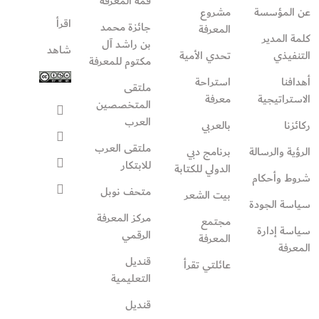
قمة المعرفة
عن المؤسسة
مشروع
اقرأ
جائزة محمد
المعرفة
كلمة المدير
بن راشد آل
شاهد
التنفيذي
تحدي الأمية
مكتوم للمعرفة
أهدافنا
استراحة
ملتقى
الاستراتيجية
معرفة
المتخصصين
العرب
ركائزنا
بالعربي
ملتقى العرب
الرؤية والرسالة
برنامج دبي
للابتكار
الدولي للكتابة
شروط وأحكام
متحف نوبل
بيت الشعر
سياسة الجودة
مركز المعرفة
مجتمع
سياسة إدارة
الرقمي
المعرفة
المعرفة
قنديل
عائلتي تقرأ‎
التعليمية
قنديل