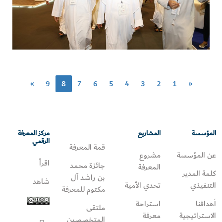
»
9
8
7
6
5
4
3
2
1
«
المؤسسة
المشاريع
مركز المعرفة
الرقمي
قمة المعرفة
عن المؤسسة
مشروع
اقرأ
جائزة محمد
المعرفة
كلمة المدير
بن راشد آل
شاهد
التنفيذي
تحدي الأمية
مكتوم للمعرفة
أهدافنا
استراحة
ملتقى
الاستراتيجية
معرفة
المتخصصين