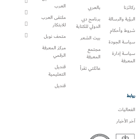
العرب
ركائزنا
بالعربي
ملتقى العرب
الرؤية والرسالة
برنامج دبي
للابتكار
الدولي للكتابة
شروط وأحكام
متحف نوبل
بيت الشعر
سياسة الجودة
مركز المعرفة
مجتمع
سياسة إدارة
الرقمي
المعرفة
المعرفة
قنديل
عائلتي تقرأ‎
التعليمية
قنديل
روابط
الفعاليات
آخر الأخبار