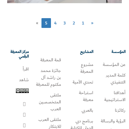
»
5
4
3
2
1
«
المؤسسة
المشاريع
مركز المعرفة
الرقمي
قمة المعرفة
عن المؤسسة
مشروع
اقرأ
جائزة محمد
المعرفة
كلمة المدير
بن راشد آل
شاهد
التنفيذي
تحدي الأمية
مكتوم للمعرفة
أهدافنا
استراحة
ملتقى
الاستراتيجية
معرفة
المتخصصين
العرب
ركائزنا
بالعربي
ملتقى العرب
الرؤية والرسالة
برنامج دبي
للابتكار
الدولي للكتابة