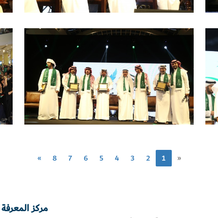
»
8
7
6
5
4
3
2
1
«
مركز المعرفة 