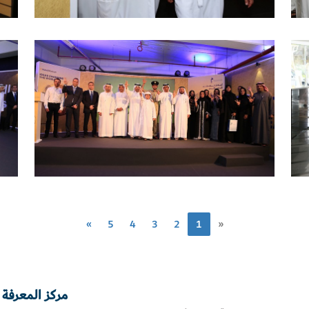
»
5
4
3
2
1
«
مركز المعرفة 