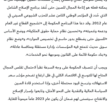
يمكنه فعله هو إتاحة المجال للصين حتى تُنفذ برنامج الإصلاح الشامل
الذي حُدد في المؤتمر الوطني الثامن عشر للحزب الشيوعي الصيني في
عام 2012. وقد دعا هذا البرنامج الحكومة إلى «تشجيع القطاع غير العام
ودعمه وتنميته»، و«تحسين نظام حماية حقوق الملكية»، ووضع الأساس
«للسوق حتى يضطلع بدور حاسم في تخصيص الموارد»، و«وضع نظام
سوق حديث تتمتع فيه المؤسسات بإدارة مستقلة ومنافسة عادلة»،
و«بناء حكومة قائمة على القانون وموجهة نحو الخدمات».
ويجب أن تتصرف الحكومة على وجه السرعة نظراً لاحتمال تقلص المجال
المتاح لها للتوسع في الاقتصاد الكلي في ظل ارتفاع تضخم مؤشر سعر
الاستهلاك، وترسخ قيود محتملة أخرى، وإذا استخدم قادة الصين
السياسة المالية والنقدية على النحو الأمثل، وتابعوا بإصرار الإصلاح
والانفتاح، سيتسنى لهم ضمان أن يكون عام 2023 عاماً ميموناً للغاية.