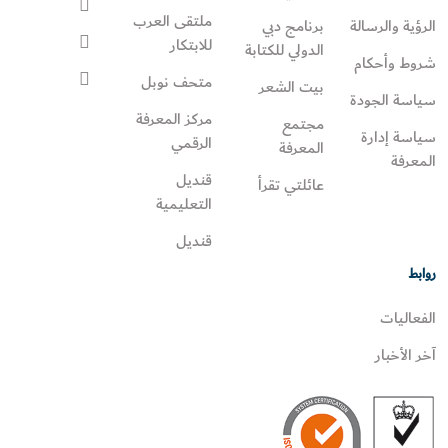
ملتقى العرب
الرؤية والرسالة
برنامج دبي
للابتكار
الدولي للكتابة
شروط وأحكام
متحف نوبل
بيت الشعر
سياسة الجودة
مركز المعرفة
مجتمع
سياسة إدارة
الرقمي
المعرفة
المعرفة
قنديل
عائلتي تقرأ‎
التعليمية
قنديل
روابط
الفعاليات
آخر الأخبار