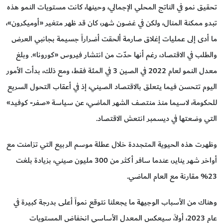
تحقيق نمو في الناتج المحلي الإجمالي، وحينها، كانت مستويات النمو هذه
تبدو ممكنة المنال، ولكن في غضون شهر، كان قد ظهر متغير «أوميكرون»،
ما أدى إلى عمليات إغلاق صارمة ألحقت أضراراً جسيمة بجانبي العرض
والطلب في الاقتصاد، رغم أنها حدّت من انتشار فيروس «كورونا». وبلغ
معدل النمو لعام 2022 في الصين 3 في المئة فقط، ومع ذلك، بدأت الأمور
اليوم تتحسن فيما يتعلق بالاقتصاد الصيني، إذ في أعقاب التحول السريع
للحكومة، لاسيما منذ منتصف الشهر الماضي، عن سياسة «صفر- كوفيد»
التي وضعتها في ديسمبر انتعش الاقتصاد.
وظهرت هذه الحيوية المتجددة خلال عطلة موسم الربيع التي تزامنت مع
أواخر شهر يناير، عندما سافر أكثر من 300 مليون صيني، بزيادة بلغت
23% مقارنة مع العام الماضي.
وهناك من الأسباب الوجيهة ما يجعلنا نتوقع نمواً أعلى بدرجة كبيرة في
عام 2023، أولاً، سيعكس المعدل الأساسي انخفاض المستويات