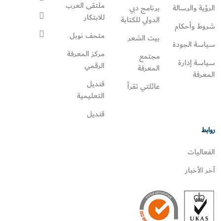
ملتقى العرب
الرؤية والرسالة
برنامج دبي
للابتكار
الدولي للكتابة
شروط وأحكام
متحف نوبل
بيت الشعر
سياسة الجودة
مركز المعرفة
مجتمع
سياسة إدارة
الرقمي
المعرفة
المعرفة
قنديل
عائلتي تقرأ‎
التعليمية
قنديل
روابط
الفعاليات
آخر الأخبار