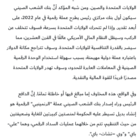
الولايات المتحدة والصين. ومن شبه المؤكد أنَّ بنك الشعب الصيني
سيكون أول بنك مركزي رئيس يطرح عملة رقمية في عام 2022، على
أبعد تقدير. وإذا لم تتحرك الولايات المتحدة بسرعة، فسوف تتخلف عن
الركب، وسيظل النظام المالي الأمريكي عالقًا في القرن العشرين، مما
سيضر بالقدرة التنافسية للولايات المتحدة. وسوف تتراجع مكانة الدولار
باعتباره عملة دولية مهيمنة، بسبب سهولة استخدام الوحدة الرقمية
الصينية في المعاملات العابرة للحدود، وسوف تهدر الولايات المتحدة
مصدرًا فريدًا للقوة المالية والنقدية.
وفي الواقع، هذه المخاوف إما مبالغ فيها أو خاطئة تمامًا. إنَّ الدافع
الرئيس وراء إصدار بنك الشعب الصيني عملة "الرنمينبي" الرقمية هو
إنشاء بديل تسيطر عليه الحكومة لمنصتين كبيرتين للغاية وضعيفتين
من حيث التنظيم، تتم من خلالهما عمليات السداد الرقمي، وهما "علي-
باي" و"وي –تشات- باي".