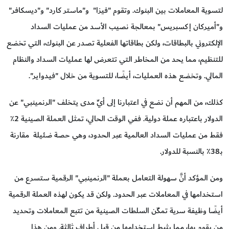
لتسوية المعاملات بين البنوك. وتقوم "فيزا" و"ماستر كارد" و"ديسكافر"
و"أميركان إكسبريس" بمعالجة نصيب الأسد من عمليات السداد
الإلكتروني بالبطاقات، ولكن بطاقاتها الفعلية تصدر عن البنوك، التي تخضع
للتنظيم، مما يحد من المخاطر التي تتعرض لها عمليات السداد والنظام
المالي. وتخضع هذه العمليات، أيضًا، للتسوية من خلال "فيدواير".
كذلك، من المهم أن نضع في اعتبارنا إلى أيِّ مدى يتخلف "الرنمينبي" عن
الدولار باعتباره عملة دولية. ففي الوقت الحالي، تمثل العملة الصينية 2٪
فقط من عمليات السداد العالمية عبر الحدود، وهي حصة ضئيلة مقارنة
بـ38٪ بالنسبة للدولار.
ومن المؤكد أنَّ سهولة التعامل بعملة "الرنمينبي" الرقمية ستسرع من
استخدامها في المعاملات عبر الحدود. ولكن قد يكون لهذه العملة الرقمية
أيضًا وظيفة سرية تمكّن السلطات الصينية من تتبع المعاملات وتحديد
من يقوم بها، مما يثبط استخدامها من قبل أطراف ثالثة. ومن هذا