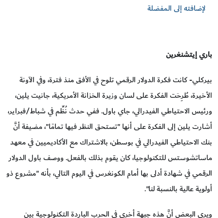
لإضافته إلى المفضلة
باري إيتشنغرين
بيركلي- كانت فكرة الدولار الرقمي تلوح في الأفق منذ فترة، وفي الآونة
الأخيرة، طُرِحَت الفكرة على لسان وزيرة الخزانة الأمريكية، جانيت يلين،
ورئيس الاحتياطي الفيدرالي، جاي باول. ففي حدث نُظِّم في شباط/فبراير،
أشارت يلين إلى الفكرة على أنها "تستحق النظر فيها تمامًا"، مضيفة أنَّ
بنك الاحتياطي الفيدرالي في بوسطن، بالاشتراك مع الأكاديميين في معهد
ماساتشوستس للتكنولوجيا، كان يقوم بذلك بالفعل. ووصف باول الدولار
الرقمي في شهادة أدلى بها أمام الكونغرس في اليوم التالي، بأنه "مشروع ذو
أولوية عالية بالنسبة لنا".
ويرى البعض أنَّ هذه جبهة أخرى في الحرب الباردة التكنولوجية بين