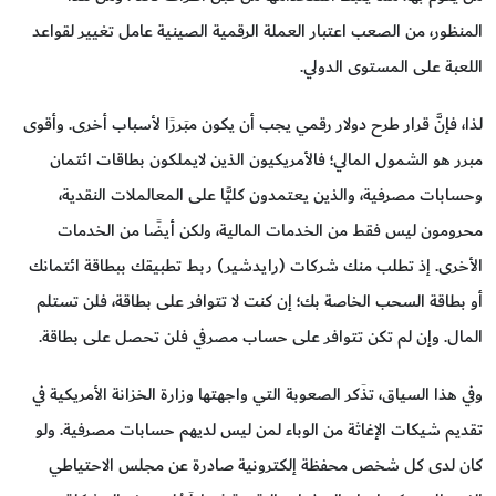
المنظور، من الصعب اعتبار العملة الرقمية الصينية عامل تغيير لقواعد
اللعبة على المستوى الدولي.
لذا، فإنَّ قرار طرح دولار رقمي يجب أن يكون مبَررًا لأسباب أخرى. وأقوى
مبرر هو الشمول المالي؛ فالأمريكيون الذين لايملكون بطاقات ائتمان
وحسابات مصرفية، والذين يعتمدون كليًّا على المعالملات النقدية،
محرومون ليس فقط من الخدمات المالية، ولكن أيضًا من الخدمات
الأخرى. إذ تطلب منك شركات (رايدشير) ربط تطبيقك ببطاقة ائتمانك
أو بطاقة السحب الخاصة بك؛ إن كنت لا تتوافر على بطاقة، فلن تستلم
المال. وإن لم تكن تتوافر على حساب مصرفي فلن تحصل على بطاقة.
وفي هذا السياق، تذَكر الصعوبة التي واجهتها وزارة الخزانة الأمريكية في
تقديم شيكات الإغاثة من الوباء لمن ليس لديهم حسابات مصرفية. ولو
كان لدى كل شخص محفظة إلكترونية صادرة عن مجلس الاحتياطي