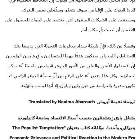
فإذا قام الناس بتحويل مدخراتهم من البنوك إلى المحافظ الرقمية، فإنَّ
قدرة البنوك على الإقراض سوف تتعثر، وستُغلق بعض البنوك،
وسيتعين على الشركات الصغرى التي تعتمد على البنوك للحصول على
الائتمان أن تبحث في مكان آخر.
وفضلًا عن ذلك، فإنَّ شبكة سداد مدفوعات التجزئة التي يديرها بنك
الاحتياطي الفيدرالي ستكون هدفًا مهما للمتسللين والإرهابيين الرقميين.
إنَّ الاستقرار الأمني والمالي من الأمور الجوهرية، وليس واضحًا أنه يمكن
ضمانهما. وكل هذا يعني أنه على الرغم من أنَّ مسألة الدولار الرقمي قد
تكون جديرة بالدراسة من قبل يلين وباول، إلا أنها ليست بِالهَيِّنة.
ترجمة
:
نعيمة أبروش
Translated by Naaima Abarouch
يشغل باري إيتشنغرين منصب أستاذ الاقتصاد بجامعة كاليفورنيا
ببيركلي، وأحدث مؤلفاته كتاب بعنوان
"The Populist Temptation:
Economic Grievance and Political Reaction in the Modern Era.