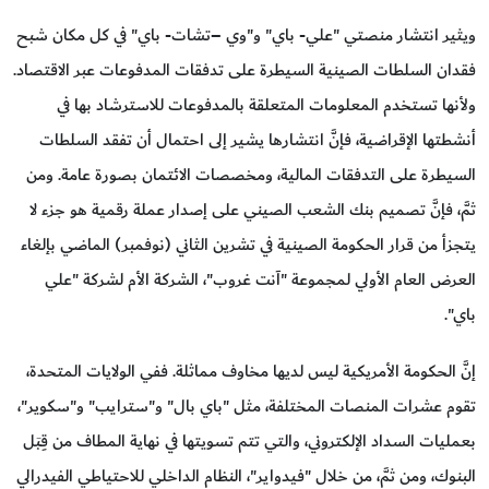
ويثير انتشار منصتي "علي- باي" و"وي –تشات- باي" في كل مكان شبح
فقدان السلطات الصينية السيطرة على تدفقات المدفوعات عبر الاقتصاد.
ولأنها تستخدم المعلومات المتعلقة بالمدفوعات للاسترشاد بها في
أنشطتها الإقراضية، فإنَّ انتشارها يشير إلى احتمال أن تفقد السلطات
السيطرة على التدفقات المالية، ومخصصات الائتمان بصورة عامة. ومن
ثمَّ، فإنَّ تصميم بنك الشعب الصيني على إصدار عملة رقمية هو جزء لا
يتجزأ من قرار الحكومة الصينية في تشرين الثاني (نوفمبر) الماضي بإلغاء
العرض العام الأولي لمجموعة "آنت غروب"، الشركة الأم لشركة "علي
باي".
إنَّ الحكومة الأمريكية ليس لديها مخاوف مماثلة. ففي الولايات المتحدة،
تقوم عشرات المنصات المختلفة، مثل "باي بال" و"سترايب" و"سكوير"،
بعمليات السداد الإلكتروني، والتي تتم تسويتها في نهاية المطاف من قِبَل
البنوك، ومن ثمَّ، من خلال "فيدواير"، النظام الداخلي للاحتياطي الفيدرالي