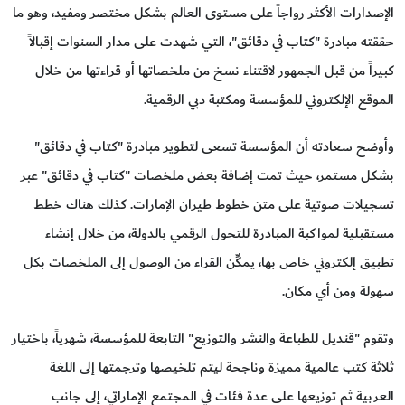
الإصدارات الأكثر رواجاً على مستوى العالم بشكل مختصر ومفيد، وهو ما
حققته مبادرة "كتاب في دقائق"، التي شهدت على مدار السنوات إقبالاً
كبيراً من قبل الجمهور لاقتناء نسخ من ملخصاتها أو قراءتها من خلال
الموقع الإلكتروني للمؤسسة ومكتبة دبي الرقمية.
وأوضح سعادته أن المؤسسة تسعى لتطوير مبادرة "كتاب في دقائق"
بشكل مستمر، حيث تمت إضافة بعض ملخصات "كتاب في دقائق" عبر
تسجيلات صوتية على متن خطوط طيران الإمارات. كذلك هناك خطط
مستقبلية لمواكبة المبادرة للتحول الرقمي بالدولة، من خلال إنشاء
تطبيق إلكتروني خاص بها، يمكِّن القراء من الوصول إلى الملخصات بكل
سهولة ومن أي مكان.
وتقوم "قنديل للطباعة والنشر والتوزيع" التابعة للمؤسسة، شهرياً، باختيار
ثلاثة كتب عالمية مميزة وناجحة ليتم تلخيصها وترجمتها إلى اللغة
العربية ثم توزيعها على عدة فئات في المجتمع الإماراتي، إلى جانب