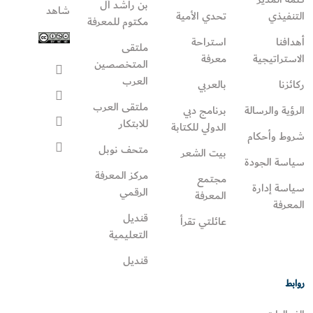
بن راشد آل
شاهد
التنفيذي
تحدي الأمية
مكتوم للمعرفة
أهدافنا
استراحة
ملتقى
الاستراتيجية
معرفة
المتخصصين
العرب
ركائزنا
بالعربي
ملتقى العرب
الرؤية والرسالة
برنامج دبي
للابتكار
الدولي للكتابة
شروط وأحكام
متحف نوبل
بيت الشعر
سياسة الجودة
مركز المعرفة
مجتمع
سياسة إدارة
الرقمي
المعرفة
المعرفة
قنديل
عائلتي تقرأ‎
التعليمية
قنديل
روابط