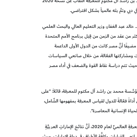
كشف برنامج الأمم المتحدة الإنمائي ومؤسَّسة محمد بن راشد آل مكتوم للمعرفة النقاب عن نسخة 2020
بي وتمَّ بثه عالمياً بشكل افتراضي.
لد عبد الغفار، وزير التعليم العالي والبحث العلمي
ر من عقد من الزمن من قِبَل برنامج الأمم المتحدة
ضيفًا أنَّ مصر كانت من الدول الأولى الداعمة
 ومشاركتها الفعّالة، من خلال صانعي السياسات
يث تتم دراسة نقاط القوة والضعف في أداء مصر
َسة محمد بن راشد آل مكتوم للمعرفة، قائلاً: "على
اةً فعّالةً للدول لقياس المعرفة بمفهومها الشّامل،
ياة الإنسانية المعاصرة".
وأوضح سعادته في لمحةٍ سريعةٍ على نتائجِ مؤشرِ المعرفةِ العالميِّ لعام 2020، أنَّ نتائجَ الإماراتِ العربيَّةِ
انعي القرارات وكافَّة الأطرافِ في دولةِ الإمارات، حيث