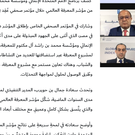
من مؤشر المعرفة العالمي خلال مؤتمر صحفي عُقِد في د
وشارك في المؤتمر الصحفي الخاص بإطلاق المؤشر د. خا
في مصر، الذي أثنى على الجهود المبذولة على مدى أكث
الإنمائي ومؤسَّسة محمد بن راشد آل مكتوم للمعرفة، م
لمشروع المعرفة عبر استضافتها للعديد من النشاطات
والشباب. وهناك تعاون مستمر مع مشروع المعرفة، ح
وطُرق الوصول لحلول لمواجهة التحديّات.
وتحدث سعادة جمال بن حويرب، المدير التنفيذي لمؤسّ
مدى السنوات الماضية، شكَّل مؤشر المعرفة العالمي أد
والذي يتَّسق بشكلٍ كاملٍ وعميقٍ مع مختلف أبعاد الح
المتحدةِ جاءت لِتَعْكِسَ إرادةَ وجهودَ المتخصِّصينَ وص