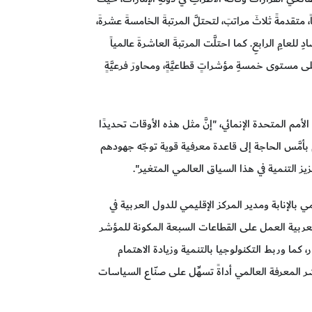
قدمةً ثلاثَ مراتبَ، لتحتلَّ المرتبةَ الخامسةَ عشرةَ،
للعامِ الرابعِ. كما احتلَّت المرتبةَ العاشرةَ عالمياً
لى مستوى خمسةِ مؤشراتٍ قطاعيَّةٍ، ومحاورَ فرعيَّةٍ
لأمم المتحدة الإنمائي، "إنَّ مثل هذه الأوقات تحديدًا
 بأمَّس الحاجة إلى قاعدة معرفية قوية توجّه جهودهم
ز التنمية في هذا السياق العالمي المتغير".
 بالإنابة ومدير المركز الإقليمي للدول العربية في
العربية العمل على القطاعات السبعة المكونة للمؤشر
ر، كما وربط التكنولوجيا بالتنمية وزيادة الاهتمام
المعرفة العالمي أداةً تسهِّل على صنّاع السياسات