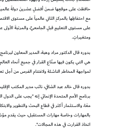
حافظت على موقعِها ضمنَ أفضلِ عشرينَ دولةً عالمياً، مت
مع احتفاظِها بالمركزِ الثاني عالمياً على مستوى الاقتصادِ 
على مستوى التعليمِ قبلِ الجامعيِّ، والمرتبةَ الأولى ع
ومتغيراتٍ.
بدوره قال الدكتور مراد وهبة، المدير المعاون لبرنامج ا
هي التي يكون فيها صنّاع القرار في جميع أنحاء العالم
لمواجهة المخاطر الناشئة ولاغتنام الفرص من أجل تعزي
بدوره قال خالد عبد الشافي، نائب مدير المكتب الإقليمي
برنامج الأمم المتحدة الإنمائي إنه "يجب على الدول 
معًا، والاستثمار أكثر في قطاع البحث والتطوير والابتكا
بالمهارات وخاصة مهارات المستقبل، حيث يقدم مؤشر 
اتخاذ القرارت في هذه المجالات".