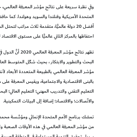
وفي نظرة سريعة على نتائج مؤشر المعرفة العالمي، ح
المتحدة الأمريكية وفنلندا والسويد وهولندا. كما حا
احتفاظها بالمركز الثاني عالميًّا على مستوى الاقتصاد لل
تظهر نتائج مؤشر الم
البحث والتطوير والابتكار ، بحيث شكّل المتوسط ​​العا
مؤشر المعرفة العالمي بالطبيعة المتعددة الأبعاد لأ
بالبنى الاقتصادية والاجتماعية، ويقيس المعرفة عل
التعليم التقني والتدريب المهني؛ التعليم العالي؛ البح
والاتّصالات؛ والاقتصاد؛ إضافة إلى البيئات التمكينية.
تمسّك برنامج الأمم المتحدة الإنمائي ومؤسَّسة محم
من مؤشر المعرفة العالمي في هذه الأوقات الصعبة وا
سبيل تحقيق التنمية المستدامة في المنطقة العربية و