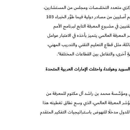
 مركزي متعدد التخصّصات ومجلس من المستشارين،
وهو يغطي 138 دولة باستخدام 199 متغيراً، 96 منهم أصليين من مصادر دولية فيما طوَّر الخبراء 103
نيين في مشروع المعرفة التابع لبرنامج الأمم
 في عرضه لنتائج عام 2020. "إنَّ مؤشر المعرفة العالمي يتميز بأخذه في الاعتبار عوامل
لمماثلة، مثل قطاع التعليم التقني والتدريب المهني،
ةٍ أخرى، والتفاعل بين القطاعات المختلفة".
لسويد وهولندا، واحتلت الإمارات العربية المتحدة
ئي ومؤسَّسة محمد بن راشد آل مكتوم للمعرفة من
وع المعرفة" تمّ إصدار نسخة 2020 من مؤشر المعرفة العالمي، الذي وسع نطاق تغطيته هذا
فة العالمي للدول مدخلًا للنهوض باستراتيجيات التفكير المتقدم