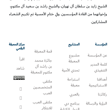
الشيخ زايد بن سلطان آل نهيان، والشيخ راشد بن سعيد آل مكتوم،
وإخوانهما من القادة المؤسسين. وفي ختام الأمسية تم تكريم الشعراء
المشاركين.
المؤسسة
المشاريع
مركز المعرفة
الرقمي
قمة المعرفة
عن المؤسسة
مشروع
اقرأ
جائزة محمد
المعرفة
كلمة المدير
بن راشد آل
شاهد
التنفيذي
تحدي الأمية
مكتوم للمعرفة
أهدافنا
استراحة
ملتقى
الاستراتيجية
معرفة
المتخصصين
العرب
ركائزنا
بالعربي
ملتقى العرب
الرؤية والرسالة
برنامج دبي
للابتكار
الدولي للكتابة