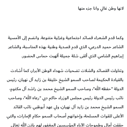
لانها وطن غالي وانا جزء منها
وكما قدم الشعراء قصائد اجتماعية وغزلية متنوعة. وانضم إلى الأمسية
الشاعر حميد الدرعي، الذي قدم قصدية وطنية بهذه المناسبة، والشاعر
إبراهيم الشامي الذي ألقى شلة جميلة ألهبت حماس الحضور.
وتناولت القصائد والشلات تضحيات شهداء الوطن الأبرار، كما أشادت
بالقيادة الحكيمة لصاحب السمو الشيخ خليفة بن زايد آل نهيان، رئيس
الدولة "حفظه الله"، وصاحب السمو الشيخ محمد بن راشد آل مكتوم،
نائب رئيس الدولة رئيس مجلس الوزراء حاكم دبي "رعاه الله"، وصاحب
السمو الشيخ محمد بن زايد آل نهيان، ولي عهد أبوظبي نائب القائد
الأعلى للقوات المسلحة، وإخوانهم أصحاب السمو حكام الإمارات، والتي
حققت آمال وطموحات الآباء المؤسسين المغفور لهم بإذن الله تعالى