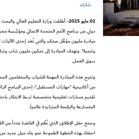
شارك
02
مايو 2025
- أطلقت وزارة التعليم العالي والبحث
دولي من برنامج الأمم المتحدة الانمائي ومؤسَّسة م
مبادرة مليون مؤهَّل مبتكر، والتي تُعد إحدى الآليات ا
وتنمية". وتهدف المبادرة إلى تمكين مليون شاب وشا
سوق العمل.
وتتيح هذه المبادرة المهمة للشباب والمتعلمين المصر
من أكاديمية "مهارات المستقبل"، إحدى البرامج الرائ
تقديم مسارات تعليمية متخصصة تربط الابتكار باح
المتسارعة والرقمنة المتزايدة عالمياً.
وجمع حفل الإطلاق، الذي نُظّم في القاهرة عدداً من ا
احتفاءً بهذه الخطوة الطموحة نحو بناء جيل جديد من م