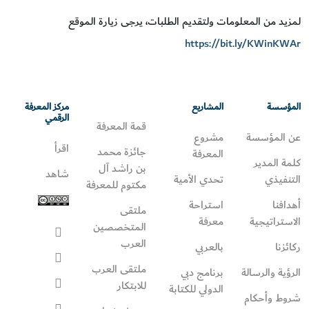
لمزيد من المعلومات ولتقديم الطلبات، يرجى زيارة الموقع
https://bit.ly/KWinKWAr
المؤسسة
المشاريع
مركز المعرفة
الرقمي
قمة المعرفة
عن المؤسسة
مشروع
اقرأ
جائزة محمد
المعرفة
كلمة المدير
بن راشد آل
شاهد
التنفيذي
تحدي الأمية
مكتوم للمعرفة
أهدافنا
استراحة
ملتقى
الاستراتيجية
معرفة
المتخصصين
العرب
ركائزنا
بالعربي
ملتقى العرب
الرؤية والرسالة
برنامج دبي
للابتكار
الدولي للكتابة
شروط وأحكام