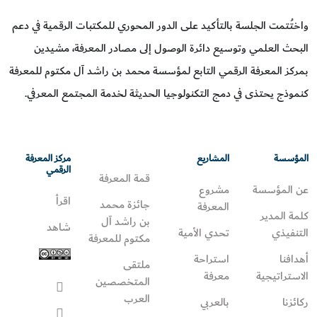
واختُتمت الجلسة بالتأكيد على الدور المحوري للمكتبات الرقمية في دعم
البحث العلمي وتوسيع دائرة الوصول إلى مصادر المعرفة، مشيدين
بمركز المعرفة الرقمي التابع لمؤسسة محمد بن راشد آل مكتوم للمعرفة
كنموذج يحتذى في دمج التكنولوجيا الحديثة لخدمة المجتمع المعرفي.
المؤسسة
المشاريع
مركز المعرفة
الرقمي
قمة المعرفة
عن المؤسسة
مشروع
اقرأ
جائزة محمد
المعرفة
كلمة المدير
بن راشد آل
شاهد
التنفيذي
تحدي الأمية
مكتوم للمعرفة
أهدافنا
استراحة
ملتقى
الاستراتيجية
معرفة
المتخصصين
العرب
ركائزنا
بالعربي