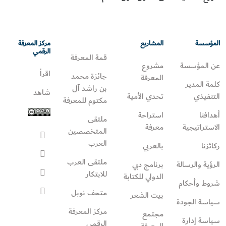
المؤسسة
المشاريع
مركز المعرفة
الرقمي
قمة المعرفة
عن المؤسسة
مشروع
اقرأ
جائزة محمد
المعرفة
كلمة المدير
بن راشد آل
شاهد
التنفيذي
تحدي الأمية
مكتوم للمعرفة
أهدافنا
استراحة
ملتقى
الاستراتيجية
معرفة
المتخصصين
العرب
ركائزنا
بالعربي
ملتقى العرب
الرؤية والرسالة
برنامج دبي
للابتكار
الدولي للكتابة
شروط وأحكام
متحف نوبل
بيت الشعر
سياسة الجودة
مركز المعرفة
مجتمع
سياسة إدارة
الرقمي