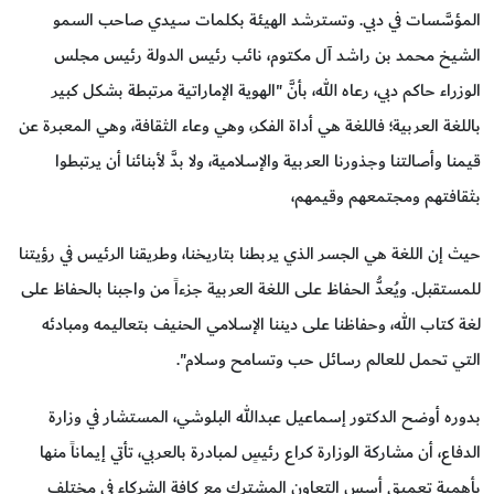
المؤسَّسات في دبي. وتسترشد الهيئة بكلمات سيدي صاحب السمو
الشيخ محمد بن راشد آل مكتوم، نائب رئيس الدولة رئيس مجلس
الوزراء حاكم دبي، رعاه الله، بأنَّ "الهوية الإماراتية مرتبطة بشكل كبير
باللغة العربية؛ فاللغة هي أداة الفكر، وهي وعاء الثقافة، وهي المعبرة عن
قيمنا وأصالتنا وجذورنا العربية والإسلامية، ولا بدَّ لأبنائنا أن يرتبطوا
بثقافتهم ومجتمعهم وقيمهم،
حيث إن اللغة هي الجسر الذي يربطنا بتاريخنا، وطريقنا الرئيس في رؤيتنا
للمستقبل. ويُعدُّ الحفاظ على اللغة العربية جزءاً من واجبنا بالحفاظ على
لغة كتاب الله، وحفاظنا على ديننا الإسلامي الحنيف بتعاليمه ومبادئه
التي تحمل للعالم رسائل حب وتسامح وسلام".
بدوره أوضح الدكتور إسماعيل عبدالله البلوشي، المستشار في وزارة
الدفاع، أن مشاركة الوزارة كراع رئيسٍ لمبادرة بالعربي، تأتي إيماناً منها
بأهمية تعميق أسس التعاون المشترك مع كافة الشركاء في مختلف