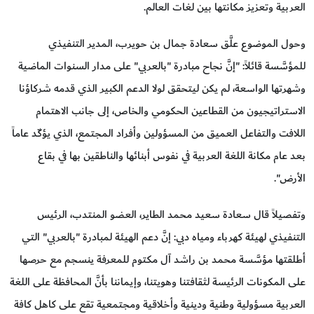
العربية وتعزيز مكانتها بين لغات العالم.
وحول الموضوع علَّق سعادة جمال بن حويرب، المدير التنفيذي
للمؤسَّسة قائلاً: "إنَّ نجاح مبادرة "بالعربي" على مدار السنوات الماضية
وشهرتها الواسعة، لم يكن ليتحقق لولا الدعم الكبير الذي قدمه شركاؤنا
الاستراتيجيون من القطاعين الحكومي والخاص، إلى جانب الاهتمام
اللافت والتفاعل العميق من المسؤولين وأفراد المجتمع، الذي يؤكّد عاماً
بعد عام مكانة اللغة العربية في نفوس أبنائها والناطقين بها في بقاع
الأرض".
وتفصيلاً قال سعادة سعيد محمد الطاير، العضو المنتدب، الرئيس
التنفيذي لهيئة كهرباء ومياه دبي: إنَّ دعم الهيئة لمبادرة "بالعربي" التي
أطلقتها مؤسَّسة محمد بن راشد آل مكتوم للمعرفة ينسجم مع حرصها
على المكونات الرئيسة لثقافتنا وهويتنا، وإيماننا بأنَّ المحافظة على اللغة
العربية مسؤولية وطنية ودينية وأخلاقية ومجتمعية تقع على كاهل كافة