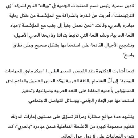
نادين سمرة، رئيس قسم المنتجات الرقمية في "وياك" التابع لشركة "زي
انترتينمنت"، أعربت عن فخرها بالشراكة مع المؤسَّسة من خلال رعاية
مبادرة بالعربي، وقالت: "نحن نعمل جنباً إلى جنب مع المؤسَّسة لإحياء
اللغة العربية، ونشر اللغة التي ترتبط بتراثنا وتاريخنا العربي الأصيل،
وتشجيع الأجيال القادمة على استخدامها بشكل صحيح وعلى نطاق
واسع".
فيما أشارت الدكتورة رغد القيسي المدير الطبي لـ "مركز ماوي للجراحات
اليومية" إلى أنَّ الاهتمام باللغة العربية يؤكّد الحس العميق والداعم لدى
المسؤولين بأهمية الحفاظ على اللغة العربية وصيانتها، وتحفيز
استخدامها عبر الإعلام الرقمي، ووسائل التواصل الاجتماعي.
وتشهد عدة مواقع مختارة ومراكز تسوّق على مستوى إمارات الدولة،
تنظيم مجموعة كبيرة من الأنشطة التفاعلية ضمن مبادرة "بالعربي"، كما
تتوزع الفعاليات على 8 دول حول العالم.