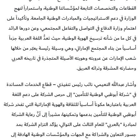
القطاعات والتخصصات التابعة لمؤسَّساتنا الوطنية، واستمراراً لنهج
الوزارة في دعم الاستراتيجيات والمبادرات الوطنية الجامعة. وتأكيداً على
اهتمام وزارة الدفاع في التواصل والتفاعل المجتمعي، وعن دورها الرائد
في كل ما من شأنه ترسيخ الهوية الوطنية، حيث تعدُّ اللغة العربية جزءاً
أساسياً من بناء المجتمع الإماراتي، وهي وسيلة رئيسة يعبّر من خلالها
شعب الإمارات عن عروبته وهويته الأصيلة المتجذرة في تاريخه العربي
وحضارته المشرقة وتراثه العريق.
وأشار عبدالله النعيمي، نائب رئيس تنفيذي – قطاع الخدمات المساندة
في "شركة أبوظبي الوطنية للتأمين" إلى حرص الشركة على دعم اللغة
العربية باعتبارها مكوناً أساسياً للثقافة والهوية الإماراتية التي تفخر شركة
أبوظبي الوطنية للتأمين بدعمها وتمكينها، مشيراً إلى أنَّ رعاية الشركة
لمبادرة "بالعربي" للعام الثالث على التوالي، يؤكّد التزام الشركة بمد
جسور التعاون والشراكة مع الجهات والمؤسَّسات الوطنية الهادفة إلى