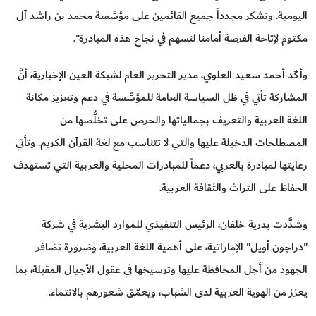
اليومية. ونشكر مجدداً جميع القائمين على مؤسَّسة محمد بن راشد آل
مكتوم لإتاحة الفرصة أمامنا لنسهم في نجاح هذه المبادرة".
وأكّد أحمد سعيد العلوي، مدير التحرير العام لشبكة العين الإخبارية، أنَّ
المشاركة تأتي في ظل السياسة العامة للمؤسَّسة في دعم وتعزيز مكانة
اللغة العربية والتعريف بجمالياتها والحرص على تخلُّصها من
المصطلحات الدخيلة عليها والتي لا تتناسب مع لغة القرآن الكريم. وتأتي
رعايتها لمبادرة بالعربي، دعماً للمبادرات المحلية والعربية التي تستهدف
الحفاظ على التراث والثقافة العربية.
وشدَّدت بدرية خلفان، الرئيس التنفيذي للموارد البشرية في شركة
"دراجون أويل" الإماراتية، على أهمية اللغة العربية، وضرورة تضافر
الجهود من أجل المحافظة عليها وترسيخها في عقول الأجيال المقبلة، بما
يعزز من الهوية العربية لدى الشباب، ويعمّق شعورهم بالانتماء.