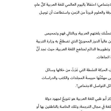
ماعي؛ احتفالاً باليوم العالمي للغة العربية كلَّ عام،
عرفة والعلوم قروناً من الزمن، واستطاعت أن توصِل
تمسُّك بلغتهم العربية، وبالتالي فهم وتمحيص
ن عالياً الدورَ المحوريَّ الذي تضطلعُ به وزارة التربية
 وتطويرها الدائم لمناهج اللغة العربية، حيث نجد أنَّ
اتجاهات.
َ الحركة النشطة التي غَزَتْ من خلالها وسائل
قى مهمَّتُها حبيسةَ المجلدات والكتب والدراسات
ئل التواصل الاجتماعي".
ز أبو ظبي للغة العربية هو تتويجٌ لجهود دولة
غة في مجال الترجمة، وتلك الخاصة بالناطقين بها أو