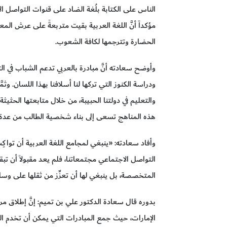
الناس على الكتابة بلُغة الضاد على قنوات التواصل الاجت
مؤكداً أنَّ اللغة العربية بقيت متربعةً على عرش الم
الحضارة وتترجمها لكافة الشعوب.
وأوضح سعادته أنَّ مبادرة بالعربي تدعم الشباب في ال
ودراسة الكنوز التي تركها لنا أسلافنا بهذا اللسان. وثمَّ
والتعليم في دولتنا الحبيبة، من خلال متابعتها الحثيثة
هذه المناهج تسعى إلى بناء شخصية الطالب من عدة 
وأفاد سعادته: «ينبغي لمجامع اللغة العربية أن تواكِب
التواصل الاجتماعي مجتمعاتنا، فلم يعد مقبولاً أن تب
المتخصصة، بل ينبغي لها أن تعزِّز من ثقلها على وسا
بدوره قال سعادة الدكتور علي بن تميم: إنَّ إطلاق مرك
الإمارات، حيث جمع المبادرات التي يمكن أن تخدم الل