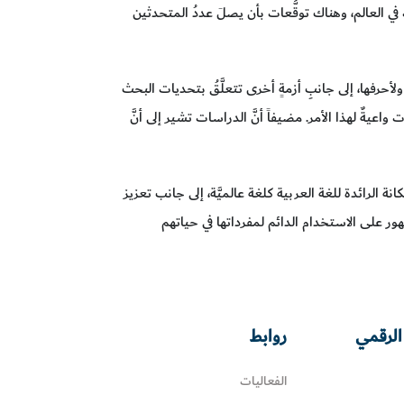
حاً أنَّ اللغةَ العربيةَ تُعدُّ من أكبر 5 لغات في العالم، وهناك توقُّعات بأن يصلَ عددُ المتحدثين
أحرفها، إلى جانبِ أزمةٍ أخرى تتعلَّقُ بتحديات البحث
ات واعيةٌ لهذا الأمر. مضيفاً أنَّ الدراسات تشير إلى أنَّ
 الرائدة للغة العربية كلغة عالميَّة، إلى جانب تعزيز
ور على الاستخدام الدائم لمفرداتها في حياتهم
الرقمي
روابط
الفعاليات