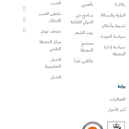
العرب
ركائزنا
بالعربي
ملتقى العرب
الرؤية والرسالة
برنامج دبي
للابتكار
الدولي للكتابة
شروط وأحكام
متحف نوبل
بيت الشعر
سياسة الجودة
مركز المعرفة
مجتمع
سياسة إدارة
الرقمي
المعرفة
المعرفة
قنديل
عائلتي تقرأ‎
التعليمية
قنديل
روابط
الفعاليات
آخر الأخبار