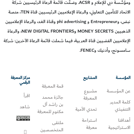
ومؤسَّسة دبي للإعلام و ACSR. وضمَّت قائمة الرعاة الرئيسيين شركة
الاتحاد للتأمين التعاوني، والرعاة الإعلاميين الرئيسيين قناة TEN، منصة
نبض، وEntrepreneur و phi advertising وقناة الغد، والرعاة الإعلاميين
الذهبيين MONEY SECRETS وNEW DIGITAL FRONTIERS، والرعاة
الإعلاميين الفضيين قناة العربية، فيما شملت قائمة الرعاة الآخرين: شركة
سامسونج، وأدنيك وFENEC.
المؤسسة
المشاريع
مركز المعرفة
الرقمي
قمة المعرفة
عن المؤسسة
مشروع
اقرأ
جائزة محمد
المعرفة
كلمة المدير
بن راشد آل
شاهد
التنفيذي
تحدي الأمية
مكتوم للمعرفة
أهدافنا
استراحة
ملتقى
الاستراتيجية
معرفة
المتخصصين