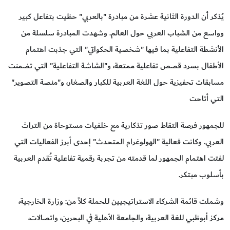
يُذكر أن الدورة الثانية عشرة من مبادرة "بالعربي" حظيت بتفاعل كبير
وواسع من الشباب العربي حول العالم. وشهدت المبادرة سلسلة من
الأنشطة التفاعلية بما فيها "شخصية الحكواتي" التي جذبت اهتمام
الأطفال بسرد قصص تفاعلية ممتعة، و"الشاشة التفاعلية" التي تضمنت
مسابقات تحفيزية حول اللغة العربية للكبار والصغار، و"منصة التصوير"
التي أتاحت
للجمهور فرصة التقاط صور تذكارية مع خلفيات مستوحاة من التراث
العربي. وكانت فعالية "الهولوغرام المتحدث" إحدى أبرز الفعاليات التي
لفتت اهتمام الجمهور لما قدمته من تجربة رقمية تفاعلية تُقدم العربية
بأسلوب مبتكر.
وشملت قائمة الشركاء الاستراتيجيين لـلحملة كلاً من: وزارة الخارجية،
مركز أبوظبي للغة العربية، والجامعة الأهلية في البحرين، واتصالات،