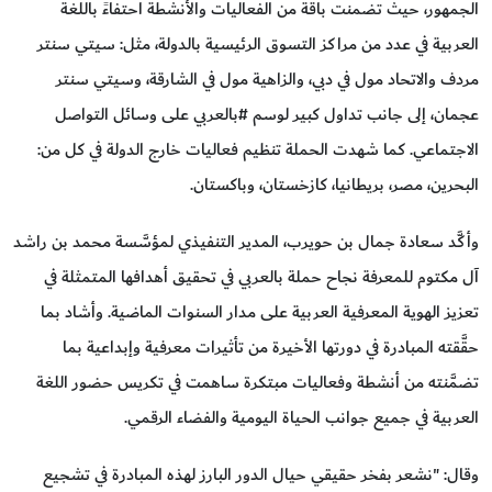
الجمهور، حيث تضمنت باقة من الفعاليات والأنشطة احتفاءً باللغة
العربية في عدد من مراكز التسوق الرئيسية بالدولة، مثل: سيتي سنتر
مردف والاتحاد مول في دبي، والزاهية مول في الشارقة، وسيتي سنتر
عجمان، إلى جانب تداول كبير لوسم #بالعربي على وسائل التواصل
الاجتماعي. كما شهدت الحملة تنظيم فعاليات خارج الدولة في كل من:
البحرين، مصر، بريطانيا، كازخستان، وباكستان.
وأكَّد سعادة جمال بن حويرب، المدير التنفيذي لمؤسَّسة محمد بن راشد
آل مكتوم للمعرفة نجاح حملة بالعربي في تحقيق أهدافها المتمثلة في
تعزيز الهوية المعرفية العربية على مدار السنوات الماضية. وأشاد بما
حقَّقته المبادرة في دورتها الأخيرة من تأثيرات معرفية وإبداعية بما
تضمَّنته من أنشطة وفعاليات مبتكرة ساهمت في تكريس حضور اللغة
العربية في جميع جوانب الحياة اليومية والفضاء الرقمي.
وقال: "نشعر بفخر حقيقي حيال الدور البارز لهذه المبادرة في تشجيع