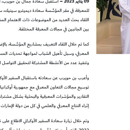
09
يناير 2023 –
استقبل سعادة جمال بن حويرب، الم
للمعرفة، في مقر المؤسَّسة سعادة ديميترو سينيك، سفي
اللقاء بحث العديد من الموضوعات ذات الاهتمام الم
بين الجانبين في مجالات المعرفة المختلفة.
كما تم خلال اللقاء التعريف بمشاريع المؤسَّسة، بال
المعرفي، وسبل تأهيل الشباب لمواجهة تحديات المستقب
وتنفيذ عدد من الأنشطة المشتركة لتحقيق التواصل ال
وأعرب بن حويرب عن سعادته باستقبال السفير الأوكرا
توسيع مجالات التعاون المعرفي مع جمهورية أوكرانيا، ب
التقارير والمؤشرات المعرفية والبحثية بشكل مشترك،
إثراء النتاج المعرفي والعلمي في كل من دولة الإمارات 
وتم خلال زيارة سعادة السفير الأوكراني الاطلاع على
2022، الذي أصدرته مؤسَّسة محمد بن راشد آل مك