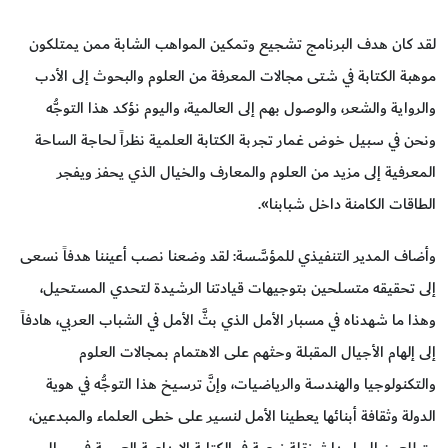
لقد كان هدف البرنامج تشجيع وتمكين المواهب الشابة ممن يمتلكون
موهبة الكتابة في شتى مجالات المعرفة من العلوم والبحوث إلى الأدب
والرواية والشعر، والوصول بهم إلى العالمية، واليوم نؤكد هذا التوجُّه
ونحن في سبيل خوض غمار تجربة الكتابة العلمية نظراً لحاجة الساحة
المعرفية إلى مزيد من العلوم والمعارف والخيال الذي يحفز ويفجر
الطاقات الكامنة داخل شبابنا».
وأضاف المدير التنفيذي للمؤسَّسة: لقد وضعنا نصب أعيننا هدفاً نسعى
إلى تحقيقه متسلحين بتوجيهات قيادتنا الرشيدة لتحدي المستحيل،
وهذا ما شهدناه في مسبار الأمل الذي بثَّ الأمل في الشباب العربي، هادفاً
إلى إلهام الأجيال المقبلة وحثهم على الاهتمام بمجالات العلوم
والتكنولوجيا والهندسة والرياضيات، وإنَّ ترسيخ هذا التوجُّه في هوية
الدولة وثقافة أبنائها يعطينا الأمل لنسير على خطى العلماء والمبدعين،
متطلعين إلى إحداث نقلة نوعية في الكتابة الإبداعية العربية في مجال