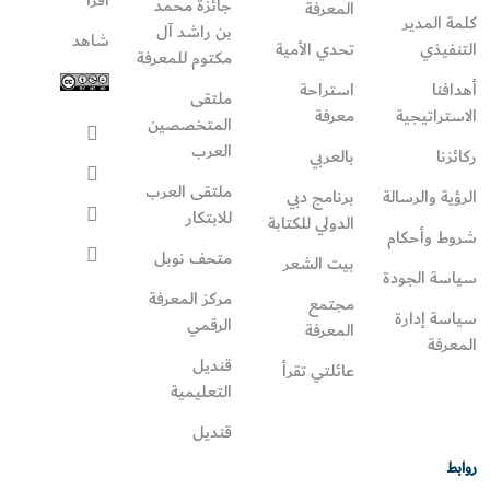
جائزة محمد
المعرفة
كلمة المدير
بن راشد آل
شاهد
التنفيذي
تحدي الأمية
مكتوم للمعرفة
أهدافنا
استراحة
ملتقى
الاستراتيجية
معرفة
المتخصصين
العرب
ركائزنا
بالعربي
ملتقى العرب
الرؤية والرسالة
برنامج دبي
للابتكار
الدولي للكتابة
شروط وأحكام
متحف نوبل
بيت الشعر
سياسة الجودة
مركز المعرفة
مجتمع
سياسة إدارة
الرقمي
المعرفة
المعرفة
قنديل
عائلتي تقرأ‎
التعليمية
قنديل
روابط