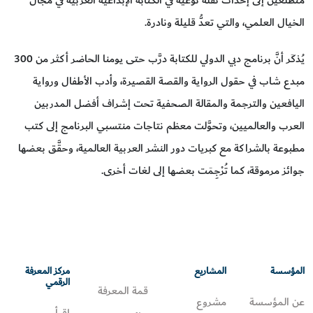
الخيال العلمي، والتي تعدُّ قليلة ونادرة.
يُذكَر أنَّ برنامج دبي الدولي للكتابة درَّب حتى يومنا الحاضر أكثر من 300
مبدع شاب في حقول الرواية والقصة القصيرة، وأدب الأطفال ورواية
اليافعين والترجمة والمقالة الصحفية تحت إشراف أفضل المدربين
العرب والعالميين، وتحوَّلت معظم نتاجات منتسبي البرنامج إلى كتب
مطبوعة بالشراكة مع كبريات دور النشر العربية العالمية، وحقَّق بعضها
جوائز مرموقة، كما تُرْجِمَت بعضها إلى لغات أخرى.
المؤسسة
المشاريع
مركز المعرفة
الرقمي
قمة المعرفة
عن المؤسسة
مشروع
اقرأ