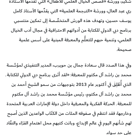
شكير، وورشة «قصص الخيال العلمي للأطفال» التي تقدِّمها الأستاذة
ري عبد العال، وورشة «الترجمة العلمية» التي يقدِّمها الأستاذ كامل
يوسف حسين، وتهدف هذه الورش المتخصِّصة إلى تمكين منتسبي
برنامج دبي الدولي للكتابة من أدواتهم الاحترافية في مجال أدب الخيال
العلمي، وتنمية حبهم للتعلُّم والمعرفة المبنية على أسس علمية
صحيحة.
وفي هذا الصدد قال سعادة جمال بن حويرب، المدير التنفيذي لمؤسَّسة
محمد بن راشد آل مكتوم للمعرفة: «لقد أثرى برنامج دبي الدولي للكتابة ـ
الذي أُطْلِقَ في أكتوبر عام 2013 بتوجيهات من سمو الشيخ أحمد بن
محمد بن راشد آل مكتوم، رئيس مؤسَّسة محمد بن راشد آل مكتوم
للمعرفة ـ الحركة الفكرية والمعرفية داخل دولة الإمارات العربية المتحدة
وخارجها، فقد انتظم في صفوفه المئات من الكتّاب الواعدين الذين أصبح
لهم شأنهم اليوم في عالم الإبداع، وباتت كتبهم محل اهتمام القرّاء والنقّاد
على حد سواء.