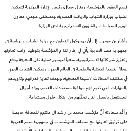
قسم العقود بالمؤسَّسة، ومنال جمال، رئيس الإدارة المركزية لتمكين
الشباب بوزارة الشباب والرياضة المصرية، ومصطفى مجدي، معاون
الوزير للسياسات والشؤون الاستراتيجية لدى الوزارة.
وأشار بن حويرب إلى أنَّ بروتوكول التعاون مع وزارة الشباب والرياضة في
جمهورية مصر العربية يأتي في إطار التزام المؤسَّسة بتوطيد أواصر تعاونها
وتعزيز شراكاتها الاستراتيجية، سعياً لتيسير عملية نقل المعرفة ودفع
عجلة التنمية البحثية والعلمية في العالم العربي، وتمكين الشباب العربي
في مختلف المجالات، لاسيما المعرفية، وبهدف تعزيز قدراتهم وتزويدهم
بالمهارات التي تتيح لهم مواكبة مستجدات العصر، ورفد أجيال
المستقبل بالسبل التي تمكِّنهم من ابتكار حلول مستدامة.
وأكَّد سعادته أنَّ مؤسَّسة محمد بن راشد آل مكتوم للمعرفة حريصة
على توثيق تعاونها مع مختلف المؤسَّسات في جمهورية مصر العربية
الشقيقة، وخاصة وزارة الشباب والرياضة، في ظل علاقات الأُخوَّة التي