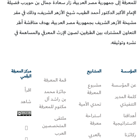
للمعرفة إلى جمهورية مصر العربية، زار سعادة جمال بن حويرب فضيلة
الإمام الأكبر الدكتور أحمد الطيب، شيخ الأزهر الشريف، وذلك في مقر
مشيخة الأزهر الشريف بجمهورية مصر العربية، بهدف مناقشة أطر
التعاون المشترك بين الطرفين، لصون الإرث المعرفي والمساهمة في
نشره وتوثيقه.
المؤسسة
المشاريع
مركز المعرفة
الرقمي
قمة المعرفة
عن المؤسسة
مشروع
اقرأ
جائزة محمد
المعرفة
كلمة المدير
بن راشد آل
شاهد
التنفيذي
تحدي الأمية
مكتوم للمعرفة
أهدافنا
استراحة
ملتقى
الاستراتيجية
معرفة
المتخصصين
العرب
ركائزنا
بالعربي