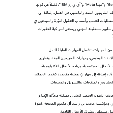
التي تقدمها أبرز الشركات العالمية، مثل "غوغل Google" و"ميتا Meta" و"آي بي إم IBM"، فضلاً عن كونها
ك الخريجين الجدد والباحثين عن العمل، إضافة إلى
 متطلبات العصر، وأصحاب العقول النيِّرة والمبدعين في
 تطوير مستقبله المهني ويسعى لمواكبة التغيرات
من المهارات، تشمل المهارات القابلة للنقل
لإعداد الوظيفي، ومهارات الخريجين الجدد، وتطوير
ة الأعمال المجتمعية، وريادة الأعمال التكنولوجية،
الآلة، إضافة إلى مهاراتٍ عملية متعددة كخدمة العملاء،
ة المشاريع والمنتجات، والتسويق والمبيعات.
عنية بتطوير العنصر البشري بصفته محرِّك الإبداع
 دبي ومؤسَّسة محمد بن راشد آل مكتوم للمعرفة خطوة
يل مستقبل مشرق للأجيال القادمة.