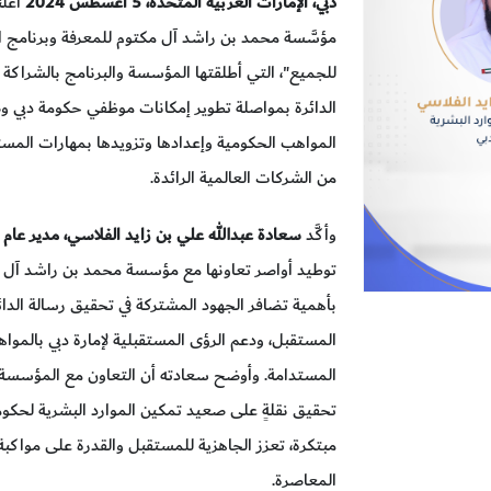
دبي، الإمارات العربية المتحدة، 5 أغسطس 2024
أعلن
مؤسَّسة محمد بن راشد آل مكتوم للمعرفة وبرنامج ال
للجميع"، التي أطلقتها المؤسسة والبرنامج بالشراكة
الدائرة بمواصلة تطوير إمكانات موظفي حكومة دبي وصق
المواهب الحكومية وإعدادها وتزويدها بمهارات المست
من الشركات العالمية الرائدة.
وأكَّد
سعادة عبدالله علي بن زايد الفلاسي، مدير عام د
توطيد أواصر تعاونها مع مؤسسة محمد بن راشد آل مكتو
بأهمية تضافر الجهود المشتركة في تحقيق رسالة الدائر
المستقبل، ودعم الرؤى المستقبلية لإمارة دبي بالمواه
المستدامة. وأوضح سعادته أن التعاون مع المؤسسة وا
تحقيق نقلةٍ على صعيد تمكين الموارد البشرية لحكومة
مبتكرة، تعزز الجاهزية للمستقبل والقدرة على مواكب
المعاصرة.