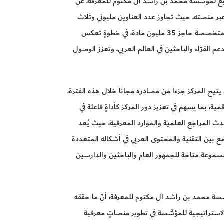
ابع لمؤسَّسة محمد بن راشد آل مكتوم للمعرفة، عن
بر منصته، حيث تجاوز عدد العناوين مليوني وثلاث
مئة ألف عنوان، فيما تخطى إجمالي المواد الرقمية المتخصصة حاجز 35 مليون مادة، في خطوةٍ تعكس
القرّاء والباحثين في العالم العربي، وتعزز الوصول
 يتيح المركز جزءاً من مصادره مجاناً خلال هذه الفترة،
، بما يسهم في تعزيز دور المركز كأداةٍ فاعلة في
ث المراجع العلمية والموارد المعرفية، حيث يُعد
ع بين التقنية والمحتوى العربي في أشكاله المتعددة
مسموعة متاحة للجمهور العام والباحثين والدارسين
َسة محمد بن راشد آل مكتوم للمعرفة، أنّ ما حققه
استراتيجية للمؤسَّسة في تطوير منصاتٍ معرفية