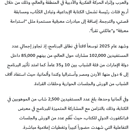
والعرب وإثراء الحركة الفكرية والأدبية في المنطقة والعالم، وذلك من خلال
أربع فئات رئيسة تشمل: الكتابة الإبداعية، وتبادل الكتّاب، ومسابقة
قصتي، والترجمة. إضافة إلى مبادرات معرفية مستمرة مثل "استراحة
معرفة" و"عائلتي تقرأ".
وشهد عام 2025 توسعاً لافتاً في نطاق البرنامج، إذ تجاوز إجمالي عدد
المستفيدين 102,000 مشارك حول العالم، من بينهم 85,000 داخل
دولة الإمارات من فئة الشباب بين 10 و35 عاماً. كما امتد تأثير البرنامج
إلى 6 دول منها: الأردن ومصر وأستراليا وكندا وألمانيا، حيث استفاد آلاف
الشباب من الورش والجلسات الحوارية وحلقات القراءة.
وفي ألمانيا وحدها، بلغ عدد المستفيدين 2,500 شاب من الموهوبين في
الكتابة، وذلك بالتزامن مع المشاركة المتميزة للبرنامج في معرض
فرانكفورت الدولي للكتاب، حيث نُظّم عدد من الورش والجلسات
التفاعلية التي شهدت حضوراً كبيراً وتغطيات إعلامية مباشرة.