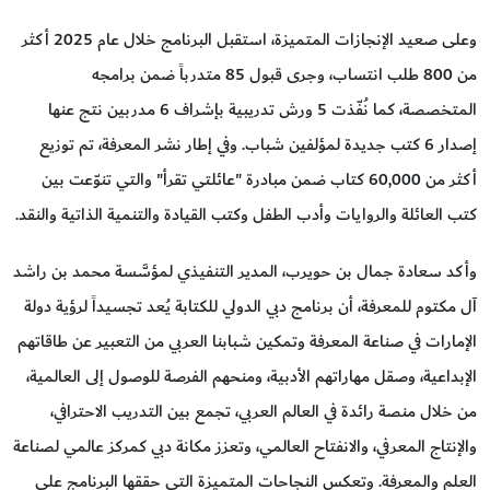
وعلى صعيد الإنجازات المتميزة، استقبل البرنامج خلال عام 2025 أكثر
من 800 طلب انتساب، وجرى قبول 85 متدرباً ضمن برامجه
المتخصصة، كما نُفّذت 5 ورش تدريبية بإشراف 6 مدربين نتج عنها
إصدار 6 كتب جديدة لمؤلفين شباب. وفي إطار نشر المعرفة، تم توزيع
أكثر من 60,000 كتاب ضمن مبادرة "عائلتي تقرأ" والتي تنوّعت بين
كتب العائلة والروايات وأدب الطفل وكتب القيادة والتنمية الذاتية والنقد.
وأكد سعادة جمال بن حويرب، المدير التنفيذي لمؤسَّسة محمد بن راشد
آل مكتوم للمعرفة، أن برنامج دبي الدولي للكتابة يُعد تجسيداً لرؤية دولة
الإمارات في صناعة المعرفة وتمكين شبابنا العربي من التعبير عن طاقاتهم
الإبداعية، وصقل مهاراتهم الأدبية، ومنحهم الفرصة للوصول إلى العالمية،
من خلال منصة رائدة في العالم العربي، تجمع بين التدريب الاحترافي،
والإنتاج المعرفي، والانفتاح العالمي، وتعزز مكانة دبي كمركز عالمي لصناعة
العلم والمعرفة. وتعكس النجاحات المتميزة التي حققها البرنامج على