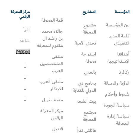
المؤسسة
المشاريع
مركز المعرفة
الرقمي
قمة المعرفة
عن المؤسسة
مشروع
اقرأ
جائزة محمد
المعرفة
كلمة المدير
بن راشد آل
شاهد
التنفيذي
تحدي الأمية
مكتوم للمعرفة
أهدافنا
استراحة
ملتقى
الاستراتيجية
معرفة
المتخصصين
العرب
ركائزنا
بالعربي
ملتقى العرب
الرؤية والرسالة
برنامج دبي
للابتكار
الدولي للكتابة
شروط وأحكام
متحف نوبل
بيت الشعر
سياسة الجودة
مركز المعرفة
مجتمع
سياسة إدارة
الرقمي
المعرفة
المعرفة
قنديل
عائلتي تقرأ‎