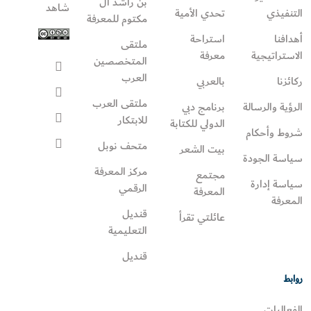
بن راشد آل
شاهد
التنفيذي
تحدي الأمية
مكتوم للمعرفة
أهدافنا
استراحة
ملتقى
الاستراتيجية
معرفة
المتخصصين
العرب
ركائزنا
بالعربي
ملتقى العرب
الرؤية والرسالة
برنامج دبي
للابتكار
الدولي للكتابة
شروط وأحكام
متحف نوبل
بيت الشعر
سياسة الجودة
مركز المعرفة
مجتمع
سياسة إدارة
الرقمي
المعرفة
المعرفة
قنديل
عائلتي تقرأ‎
التعليمية
قنديل
روابط
الفعاليات