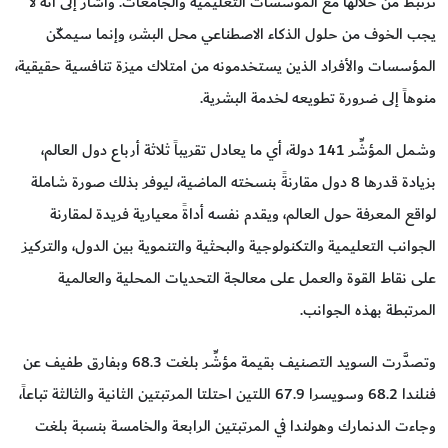
ترتبط من خلالها مع المؤسسات التعليمية والجامعات. وأشار إلى أنه لا
يجب الخوف من حلول الذكاء الاصطناعي محل البشر، وإنما سيمكّن
المؤسسات والأفراد الذين يستخدمونه من امتلاك ميزة تنافسية حقيقية،
منوهاً إلى ضرورة تطويعه لخدمة البشرية.
وشمل المؤشِّر 141 دولة، أي ما يعادل تقريباً ثلاثة أرباع دول العالم،
بزيادة قدرها 8 دول مقارنةً بنسخته الماضية، ليوفر بذلك صورة شاملة
لواقع المعرفة حول العالم، ويقدم نفسه أداةً معيارية فريدة لمقارنة
الجوانب التعليمية والتكنولوجية والبحثية والتنموية بين الدول، والتركيز
على نقاط القوة والعمل على معالجة التحديات المحلية والعالمية
المرتبطة بهذه الجوانب.
وتصدَّرت السويد التصنيف بقيمة مؤشِّر بلغت 68.3 وبفارق طفيف عن
فنلندا 68.2 وسويسرا 67.9 اللتين احتلتا المرتبتين الثانية والثالثة تباعاً،
وجاءت الدنمارك وهولندا في المرتبتين الرابعة والخامسة بنسبة بلغت