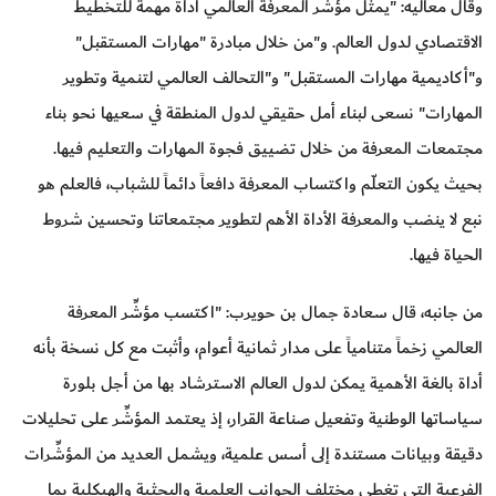
وقال معاليه: "يمثل مؤشر المعرفة العالمي أداة مهمة للتخطيط
الاقتصادي لدول العالم. و"من خلال مبادرة "مهارات المستقبل"
و"أكاديمية مهارات المستقبل" و"التحالف العالمي لتنمية وتطوير
المهارات" نسعى لبناء أمل حقيقي لدول المنطقة في سعيها نحو بناء
مجتمعات المعرفة من خلال تضييق فجوة المهارات والتعليم فيها.
بحيث يكون التعلّم واكتساب المعرفة دافعاً دائماً للشباب، فالعلم هو
نبع لا ينضب والمعرفة الأداة الأهم لتطوير مجتمعاتنا وتحسين شروط
الحياة فيها.
من جانبه، قال سعادة جمال بن حويرب: "اكتسب مؤشِّر المعرفة
العالمي زخماً متنامياً على مدار ثمانية أعوام، وأثبت مع كل نسخة بأنه
أداة بالغة الأهمية يمكن لدول العالم الاسترشاد بها من أجل بلورة
سياساتها الوطنية وتفعيل صناعة القرار، إذ يعتمد المؤشِّر على تحليلات
دقيقة وبيانات مستندة إلى أسس علمية، ويشمل العديد من المؤشِّرات
الفرعية التي تغطي مختلف الجوانب العلمية والبحثية والهيكلية بما