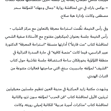
– بوكس بارك في دبي لمناقشة رواية "جمال وجهك" للمؤلفة سحر
مصطفى وكانت بإدارة هبة صلاح.
وفي رأس الخيمة، نظَّمت استراحة معرفة بالتعاون مع مركز الشباب -
رأس الخيمة جلسة بعنوان (ميكرفون مفتوح مع الأستاذة صفية الشحي
لمناقشة كتاب "مت فارغاً") أدارتها منسقة "استراحة المعرفة" الدكتورة
عبير الراسبي، فيما كانت "منصة كافيه" في حارة السدرة التراثية في
منطقة اللؤلؤية بخورفكان ساحة لاستضافة جلسة نقاشية حول كتاب
"الشيف" لمؤلفه جاسبريت سنغ، التي صاحبتها فعاليات متنوعة من
التراث الهندي.
وشهدت مكتبة زايد المركزية في مدينة العين تنظيم جلستَين معرفيتَين
ثريتَين، الأولى لمناقشة كتاب "فن الحرب" لمؤلفه سون تزو، والثانية
لمناقشة كتاب "مذكرات أميرة عربية" للكاتبة إميلي رويته. وكانت