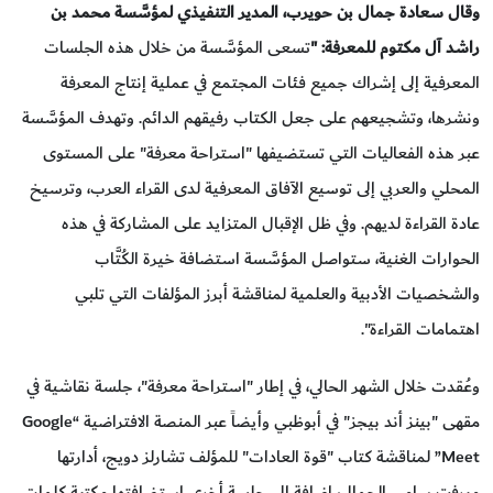
وقال سعادة جمال بن حويرب، المدير التنفيذي لمؤسَّسة محمد بن
راشد آل مكتوم للمعرفة: "
تسعى المؤسَّسة من خلال هذه الجلسات
المعرفية إلى إشراك جميع فئات المجتمع في عملية إنتاج المعرفة
ونشرها، وتشجيعهم على جعل الكتاب رفيقهم الدائم. وتهدف المؤسَّسة
عبر هذه الفعاليات التي تستضيفها "استراحة معرفة" على المستوى
المحلي والعربي إلى توسيع الآفاق المعرفية لدى القراء العرب، وترسيخ
عادة القراءة لديهم. وفي ظل الإقبال المتزايد على المشاركة في هذه
الحوارات الغنية، ستواصل المؤسَّسة استضافة خيرة الكُتَّاب
والشخصيات الأدبية والعلمية لمناقشة أبرز المؤلفات التي تلبي
اهتمامات القراءة".
وعُقدت خلال الشهر الحالي، في إطار "استراحة معرفة"، جلسة نقاشية في
مقهى "بينز أند بيجز" في أبوظبي وأيضاً عبر المنصة الافتراضية “Google
Meet” لمناقشة كتاب "قوة العادات" للمؤلف تشارلز دويج، أدارتها
ميرفت سامي الجمال، إضافة إلى جلسة أخرى استضافتها مكتبة كلمات