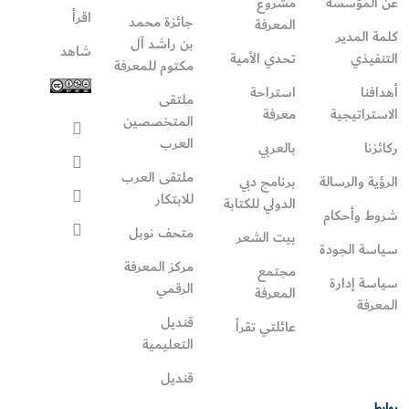
عن المؤسسة
مشروع
اقرأ
جائزة محمد
المعرفة
كلمة المدير
بن راشد آل
شاهد
التنفيذي
تحدي الأمية
مكتوم للمعرفة
أهدافنا
استراحة
ملتقى
الاستراتيجية
معرفة
المتخصصين
العرب
ركائزنا
بالعربي
ملتقى العرب
الرؤية والرسالة
برنامج دبي
للابتكار
الدولي للكتابة
شروط وأحكام
متحف نوبل
بيت الشعر
سياسة الجودة
مركز المعرفة
مجتمع
سياسة إدارة
الرقمي
المعرفة
المعرفة
قنديل
عائلتي تقرأ‎
التعليمية
قنديل
روابط