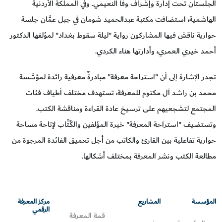
الجلستان تحت إدارة وإشراف وفا النعيمي. وفي المملكة الأردنية
الهاشمية، استضافت مكتبة عبدالحميد شومان في جبل عمَّان جلسة
حوارية ناقش فيها المشاركون رواية "ليلة سقوط بغداد" لمؤلفها الدكتور
أحمد خيري العمري، وأدارتها هناء الكردي.
تجدر الإشارة إلى أن "استراحة معرفة" مبادرةٌ معرفية رائدة لمؤسَّسة
محمد بن راشد آل مكتوم للمعرفة، تستهدف مختلف أطياف فئات
المجتمع لتشجعيهم على ترسيخ عادة القراءة ومناقشة الكتب.
وتستضيف "استراحة المعرفة" خيرة المؤلفين والكُتَّاب لإتاحة مساحة
حوارية تفاعلية بين القارئ والكاتب من أجل تعميق الفائدة المرجوة من
مطالعة الكتب ونشر المعرفة بمختلف أشكالها.
المؤسسة
المشاريع
مركز المعرفة
الرقمي
قمة المعرفة