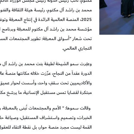
مكتوم، نائب رئيس الدولة رئيس مجلس الوزراء حاكم د
محمد بن راشد آل مكتوم، رئيسة هيئة الثقافة والفنون 
2025، المنصة العالمية الرائدة في إنتاج المعرفة و
مؤسّسة محمد بن راشد آل مكتوم للمعرفة وبرنامج الأم
التجاري العالمي.
وعبّرت سمو الشيخة لطيفة بنت محمد بن راشد آل مكت
الدورة عقداً من النجاح، عزّزت خلاله مكانتها منصةً عا
والأكاديميين تحت سقفٍ واحد، وأسست لحوار عميق أ
مبتكرة لقضايا تمس مستقبل الإنسانية، ما يرسّخ مكانة د
وقالت سموها: " الأمم والمجتمعات تُبنى بالمعرفة، 
الخبرات، وتصميم واستشراف المستقبل، وصياغة حلول م
القمة ليست مجرد منصة حوار، بل نقطة التقاء للعقول 