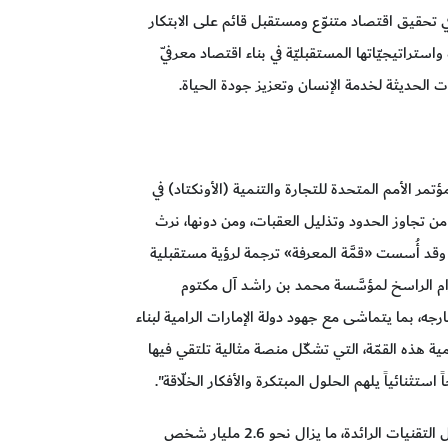
 في تحقيق اقتصاد متنوّع ومستقبل قائم على الابتكار
استراتيجيّاتها المستقبليّة في بناء اقتصاد معرفيّ
يات الحديثة لخدمة الإنسان وتعزيز جودة الحياة.
ؤتمر الأمم المتحدة للتجارة والتنمية (الأونكتاد) في
من تجاوز الحدود وتذليل العقبات، ومن دونها، نرث
 وقد أُسست «قمَّة المعرفة» ترجمة لرؤية مستقبلية
زام الراسخ لمؤسَّسة محمد بن راشد آل مكتوم
جه، بما يتماشى مع جهود دولة الإمارات الرامية لبناء
ة هذه القمّة، التي تشكّل منصة مثالية تلتقي فيها
ستثنائياً يلهم الحلول المبتكرة والأفكار الخلّاقة".
وأضافت سعادتها: "مع توسّع المشاركة الرقمية بفضل التقنيات الرائدة، ما يزال نحو 2.6 مليار شخص