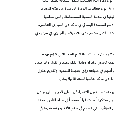
بي، رعاه الله، افتتحت سموّ الشيخة لطيفة بنت
في دبي، فعاليات الدورة العاشرة من قمّة المعرفة
توظيفها في خدمة التنمية المستدامة، والتي تنظمها
م المتحدة الإنمائي في مركز دبي التجاري العالمي،
تحت شعار "أسواق المعرفة: تطوير المجتمعات المستدامة"، وتستمر حتى 20 نوفمبر الجاري، في مركز دبي
وم عن سعادتها بافتتاح القمة التي تتوّج بهذه
لمية تجمع الخبراء وقادة الفكر وصناع القرار والباحثين
سهم في صياغة رؤى جديدة للتنمية، وتقديم حلول
بي مركزاً عالمياً للمعرفة والابتكار.
ويعتمد مستقبل التنمية فيها على قدرتها على تبادل
بتكرة تُحدث فرقاً حقيقياً في حياة الناس. وهذه
المؤثرة التي تسهم في صنع الأفكار، وتسخيرها في