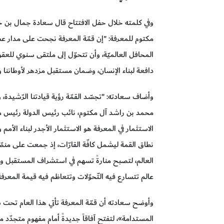
وفي كلمته خلال حفل الافتتاح قال سعادة جمال بن ح
مكتوم للمعرفة: "إن قمّة المعرفة نجحت على مدار عش
المحافل العالميّة، وأن تتحوّل إلى ملتقى سنوي للعقول
دافعة لبناء الإنسان، وضمان مستقبل مزدهر لأوطاننا وأج
وأضاف سعادته: "تجسّد القمّة رؤية قيادتنا الرّشيد
محمد بن راشد آل مكتوم، نائب رئيس الدولة رئيس مجلس
الاستثمار في المعرفة هو الاستثمار الأجدر لبناء الأمم
نطاق القمة ليشمل كافّة القارّات، إذ جمعت على منصّ
العالم، لتصبح منارةً تسهم في استشراف المستقبل وصي
عالم تتسارع فيه التّحوّلات وتتعاظم فيه قيمة المعرفة
وأوضح سعادته أن قمّة المعرفة تأتي هذا العام تحت
المستدامة»، لتفتح آفاقاً جديدةً أمام مفهوم متجدّد م