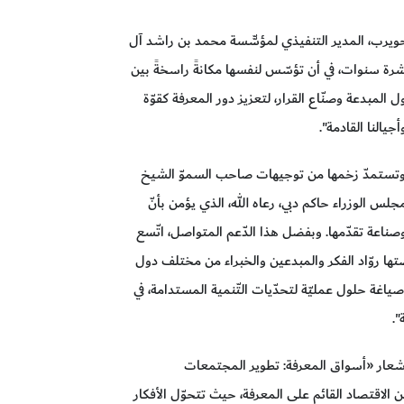
ويرب، المدير التنفيذي لمؤسّّسة محمد بن راشد آل
رة سنوات، في أن تؤسّس لنفسها مكانةً راسخةً بين
 المبدعة وصنّاع القرار، لتعزيز دور المعرفة كقوّة
يالنا القادمة".
ة، وتستمدّ زخمها من توجيهات صاحب السموّ الشيخ
 الوزراء حاكم دبي، رعاه الله، الذي يؤمن بأنّ
 وصناعة تقدّمها. وبفضل هذا الدّعم المتواصل، اتّسع
تها روّاد الفكر والمبدعين والخبراء من مختلف دول
اغة حلول عمليّة لتحدّيات التّنمية المستدامة، في
".
 شعار «أسواق المعرفة: تطوير المجتمعات
ن الاقتصاد القائم على المعرفة، حيث تتحوّل الأفكار