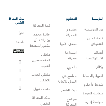
المؤسسة
المشاريع
مركز المعرفة
الرقمي
قمة المعرفة
عن المؤسسة
مشروع
اقرأ
جائزة محمد
المعرفة
كلمة المدير
بن راشد آل
شاهد
التنفيذي
تحدي الأمية
مكتوم للمعرفة
أهدافنا
استراحة
ملتقى
الاستراتيجية
معرفة
المتخصصين
العرب
ركائزنا
بالعربي
ملتقى العرب
الرؤية والرسالة
برنامج دبي
للابتكار
الدولي للكتابة
شروط وأحكام
متحف نوبل
بيت الشعر
سياسة الجودة
مركز المعرفة
مجتمع
سياسة إدارة
الرقمي
المعرفة