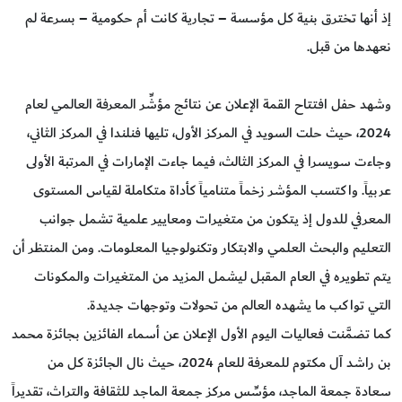
إذ أنها تخترق بنية كل مؤسسة – تجارية كانت أم حكومية – بسرعة لم
نعهدها من قبل.
وشهد حفل افتتاح القمة الإعلان عن نتائج مؤشِّر المعرفة العالمي لعام
2024، حيث حلت السويد في المركز الأول، تليها فنلندا في المركز الثاني،
وجاءت سويسرا في المركز الثالث، فيما جاءت الإمارات في المرتبة الأولى
عربياً. واكتسب المؤشر زخماً متنامياً كأداة متكاملة لقياس المستوى
المعرفي للدول إذ يتكون من متغيرات ومعايير علمية تشمل جوانب
التعليم والبحث العلمي والابتكار وتكنولوجيا المعلومات. ومن المنتظر أن
يتم تطويره في العام المقبل ليشمل المزيد من المتغيرات والمكونات
التي تواكب ما يشهده العالم من تحولات وتوجهات جديدة.
كما تضمَّنت فعاليات اليوم الأول الإعلان عن أسماء الفائزين بجائزة محمد
بن راشد آل مكتوم للمعرفة للعام 2024، حيث نال الجائزة كل من
سعادة جمعة الماجد، مؤسِّس مركز جمعة الماجد للثقافة والتراث، تقديراً