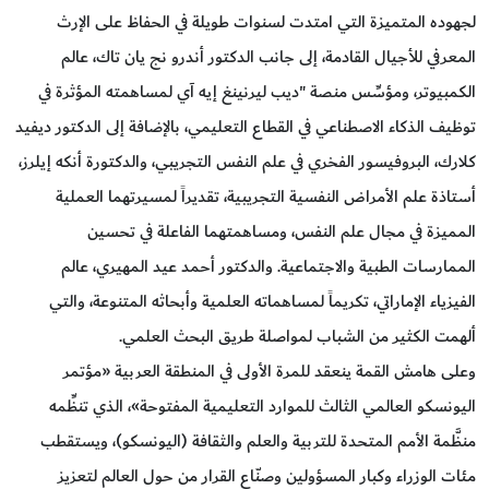
لجهوده المتميزة التي امتدت لسنوات طويلة في الحفاظ على الإرث
المعرفي للأجيال القادمة، إلى جانب الدكتور أندرو نج يان تاك، عالم
الكمبيوتر، ومؤسِّس منصة "ديب ليرنينغ إيه آي لمساهمته المؤثرة في
توظيف الذكاء الاصطناعي في القطاع التعليمي، بالإضافة إلى الدكتور ديفيد
كلارك، البروفيسور الفخري في علم النفس التجريبي، والدكتورة أنكه إيلرز،
أستاذة علم الأمراض النفسية التجريبية، تقديراً لمسيرتهما العملية
المميزة في مجال علم النفس، ومساهمتهما الفاعلة في تحسين
الممارسات الطبية والاجتماعية. والدكتور أحمد عيد المهيري، عالم
الفيزياء الإماراتي، تكريماً لمساهماته العلمية وأبحاثه المتنوعة، والتي
ألهمت الكثير من الشباب لمواصلة طريق البحث العلمي.
وعلى هامش القمة ينعقد للمرة الأولى في المنطقة العربية «مؤتمر
اليونسكو العالمي الثالث للموارد التعليمية المفتوحة»، الذي تنظِّمه
منظَّمة الأمم المتحدة للتربية والعلم والثقافة (اليونسكو)، ويستقطب
مئات الوزراء وكبار المسؤولين وصنّاع القرار من حول العالم لتعزيز