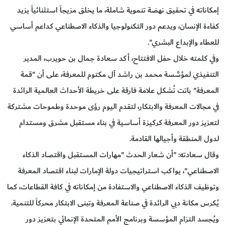
إمكاناته في تحقيق نهضة تنموية شاملة، ما يخلق مزيجاً استثنائياً يزيد
كفاءة الإنسان، ويدعم دور التكنولوجيا والذكاء الاصطناعي كداعم أساسي
للعطاء والإبداع البشري".
وفي كلمته خلال حفل الافتتاح، أكد سعادة جمال بن حويرب، المدير
التنفيذي لمؤسَّسة محمد بن راشد آل مكتوم للمعرفة، على أن "قمة
المعرفة" باتت تُشكل علامة فارقة على خريطة الأحداث العالمية الرائدة
في مجالات المعرفة والابتكار، لتقدم اليوم رؤى موحدة وطموحات مشتركة
لتعزيز دور المعرفة كركيزة أساسية في بناء مستقبل مشرق ومستدام
لدول المنطقة وأجيالها القادمة.
وقال سعادته: "أن شعار الحدث "مهارات المستقبل واقتصاد الذكاء
الاصطناعي"، يواكب استراتيجيات دولة الإمارات لبناء اقتصاد المعرفة
وتوظيف الذكاء الاصطناعي والاستفادة من إمكاناته في كافة القطاعات، كما
يُكرس مكانة دبي الرائدة في صناعة المعرفة وتبنى الابتكار محركاً للتنمية.
ويُجسد التزام المؤسسة وبرنامج الأمم المتحدة الإنمائي بتعزيز دور