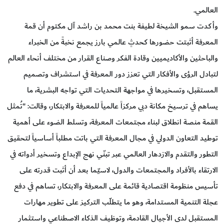
العالمي.
وأكدت سمو الشيخة لطيفة بنت محمد بن راشد آل مكتوم أن قمة
المعرفة أثبتت حضورها كحدثٍ عالمي بارز يجمع نخبةً من الخبراء
والباحثين والأكاديميين وقادة الفكر وصناع القرار من مختلف أنحاء العالم
لتبادل الرؤى والأفكار التي تعزز دور المعرفة في استشراف وتصميم
المستقبل، وتسخيرها في مواجهة التحديات التي تواجه البشرية، ما
يساهم في ترسيخ مكانة دبي مركزاً عالمياً للمعرفة والابتكار، وقالت: "تُمثل
القمة منصة انطلاق لبناء مجتمعات المعرفة، وتسلط الضوء على أهمية
توطيد التعاون الدولي في مجال المعرفة التي باتت مطلباً أساسياً لتحقيق
التطور والتقدم والازدهار العالمي عبر تبنّي نهج الإبداع وتسخير أدواته في
الارتقاء بالأفراد والمجتمعات والدول، لاسيّما بعد أن أثبت قدرته على
تأسيس منظومة اقتصادية قائمة على المعرفة والابتكار، تساهم في دفع
عجلة التنمية المستدامة، وهو ما يتطلّب التركيز على تطوير مهارات
المستقبل لدى الأجيال القادمة، وتوظيف الذكاء الاصطناعي واستثمار