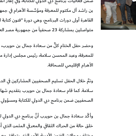
ضمن فعاليات برنامج دبي الدولي للكتابة، وفي إطار اتف
بن راشد آل مكتوم للمعرفة ومؤسَّسة الأهرام في جمه
القاهرة أولى دورات البرنامج، وهي دورة "فنون كتاب
متواصلين بمشاركة 23 صحفياً من جمهورية مصر العربية تحت إشراف معهد الأهرام الإقليمي للصحافة.
وحضر حفل الختام كلٌّ من سعادة جمال بن حويرب، ا
للمعرفة، وعبد المحسن سلامة، رئيس مجلس إدارة مؤس
الأهرام الإقليمي للصحافة.
وتمَّ خلال الحفل تسليم الصحفيين المشاركين في الدو
سلامة. كما قام سعادة جمال بن حويرب بتقديم شهادات 
الصحفيين ضمن برنامج دبي الدولي للكتابة ومسؤولي ا
وأكَّد سعادة جمال بن حويرب أنَّ برنامج دبي الدولي لل
خلق حالة من الحراك الثقافي والمعرفي المثمر، الذي
مختلف مجالات الفنون الأدبية، الأمر الذي يتوافق مع