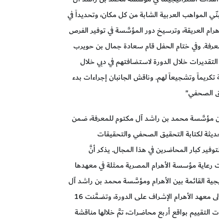
ي المواهب العربية الشابة من كل مكان، وتحديداً في
رام العريقة، وترسيخ دور المؤسَّسة في توفير الفرص
عرفة. وفي ختام الحفل قام سعادة جمال بن حويرب
لتقديرات خلال الدورة لاستضافتهم في دبي خلال
تكريماً وتشجيعاً لهم. وناقش الجانبان إجراءات بدء
يق الصحفي"
 مؤسَّسة محمد بن راشد آل مكتوم للمعرفة، ضمن
لحديثة لكتابة التحقيق الصحفي والتحقيقات
ر كبار المحاضرين في هذا المجال. يذكر أنَّ
ت رعاية مؤسسة الأهرام المصرية ممثلة في معهدها
تيجية القائمة بين الأهرام ومؤسَّسة محمد بن راشد آل
مكتوم للمعرفة، والتي تمَّ إبرامها قبل عامين. حيث تولى معهد الأهرام الإشراف على الدورة، وتضمَّنت 16
لتقييم بواقع أربع محاضرات، تمَّ خلالها مناقشة