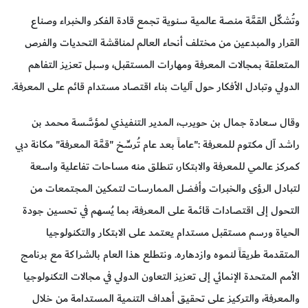
وتُشكِّل القمَّة منصة عالمية سنوية تجمع قادة الفكر والخبراء وصناع
القرار والمبدعين من مختلف أنحاء العالم لمناقشة التحديات والفرص
المتعلقة بمجالات المعرفة ومهارات المستقبل، وسبل تعزيز التفاهم
الدولي وتبادل الأفكار حول آليات بناء اقتصاد مستدام قائم على المعرفة.
وقال سعادة جمال بن حويرب، المدير التنفيذي لمؤسَّسة محمد بن
راشد آل مكتوم للمعرفة :"عاماً بعد عام تُرسِّخ "قمَّة المعرفة" مكانة دبي
كمركز عالمي للمعرفة والابتكار، تنطلق منه مساحات تفاعلية واسعة
لتبادل الرؤى والخبرات وأفضل الممارسات لتمكين المجتمعات من
التحول إلى اقتصادات قائمة على المعرفة، بما يُسهم في تحسين جودة
الحياة ورسم مستقبل مستدام يعتمد على الابتكار والتكنولوجيا
المتقدمة طريقاً لنموه وازدهاره. ونتطلع هذا العام بالشراكة مع برنامج
الأمم المتحدة الإنمائي إلى تعزيز التعاون الدولي في مجالات التكنولوجيا
والمعرفة، والتركيز على تحقيق أهداف التنمية المستدامة من خلال