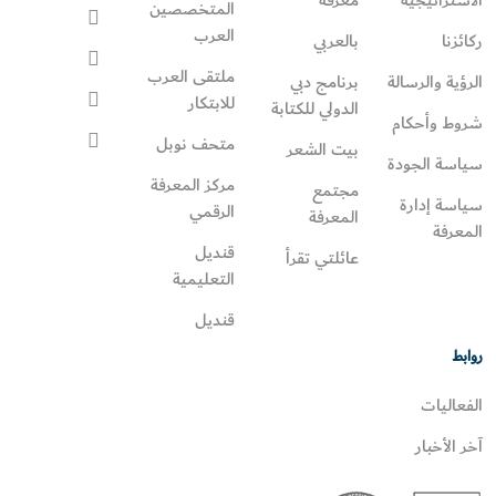
المتخصصين
العرب
ركائزنا
بالعربي
ملتقى العرب
الرؤية والرسالة
برنامج دبي
للابتكار
الدولي للكتابة
شروط وأحكام
متحف نوبل
بيت الشعر
سياسة الجودة
مركز المعرفة
مجتمع
سياسة إدارة
الرقمي
المعرفة
المعرفة
قنديل
عائلتي تقرأ‎
التعليمية
قنديل
روابط
الفعاليات
آخر الأخبار