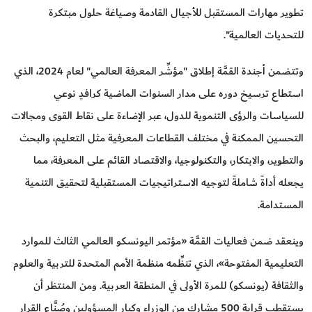
تطوير مهارات المستقبل للأجيال القادمة وصياغة حلول مبتكرة
للتحديات العالمية".
وتتضمن أجندة القمَّة إطلاق "مؤشِّر المعرفة العالمي" لعام 2024، الذي
استطاع ترسيخ دوره على مدار السنوات الماضية كرافدٍ نوعي
للسياسات والرؤى التنموية للدول، عبر الإضاءة على نقاط القوى ومجالات
التحسين الممكنة في مختلف القطاعات المعرفية مثل التعليم، والبحث
والتطوير، والابتكار، والتكنولوجيا، والاقتصاد القائم على المعرفة، مما
يجعله أداةً شاملةً لتوجيه الاستراتيجيات المستقبلية لتحقيق التنمية
المستدامة.
وينعقد ضمن فعاليات القمَّة «مؤتمر اليونسكو العالمي الثالث للموارد
التعليمية المفتوحة»، الذي تنظِّمه منظمة الأمم المتحدة للتربية والعلوم
والثقافة (يونسكو) للمرة الأولى في المنطقة العربية. ومن المنتظر أن
يستقطب قرابة 500 مشارك من الوزراء وكبار المسؤولين وصُنَّاع القرار