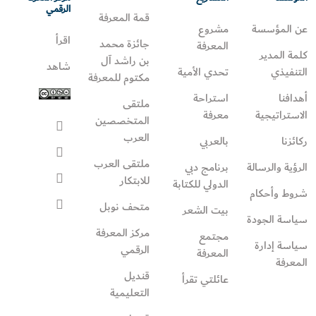
الرقمي
قمة المعرفة
عن المؤسسة
مشروع
اقرأ
جائزة محمد
المعرفة
كلمة المدير
بن راشد آل
شاهد
التنفيذي
تحدي الأمية
مكتوم للمعرفة
أهدافنا
استراحة
ملتقى
الاستراتيجية
معرفة
المتخصصين
العرب
ركائزنا
بالعربي
ملتقى العرب
الرؤية والرسالة
برنامج دبي
للابتكار
الدولي للكتابة
شروط وأحكام
متحف نوبل
بيت الشعر
سياسة الجودة
مركز المعرفة
مجتمع
سياسة إدارة
الرقمي
المعرفة
المعرفة
قنديل
عائلتي تقرأ‎
التعليمية