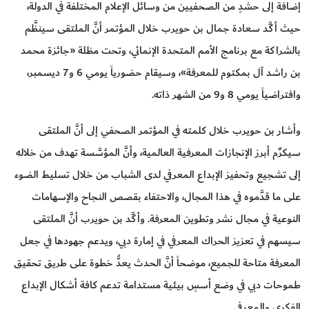
إضافة إلى حشدٍ من الصحفيين من وسائل الإعلام المختلفة في الدولة،
حيث أكَّد سعادة جمال بن حويرب خلال المؤتمر أنَّ الملتقى سينظَّم
بالشراكة مع برنامج الأمم المتحدة الإنمائي، وتحت مظلة «جائزة محمد
بن راشد آل بمكتوم للمعرفة»، وسيقام حضورياً يومي 6 و7 ديسمبر،
وافتراضياً يومي 8 و9 من الشهر ذاته.
وأشار بن حويرب خلال كلمته في المؤتمر الصحفي إلى أنَّ الملتقى
سيكرِّم أبرز الإنجازات المعرفية العالمية، وأنَّ المؤسَّسة تهدف من خلاله
إلى تشجيع وتحفيز الإبداع المعرفي لدى الشباب من خلال تسليط الضوء
على ما قدَّموه في هذا المجال، والاحتفاء بقصص النجاح والإسهامات
النوعية في مجال نشر وتطوين المعرفة. وأكَّد بن حويرب أنَّ الملتقى
سيسهم في تعزيز الحراك المعرفي في إمارة دبي، ويدعم جهودها في جعل
المعرفة متاحة للجميع، موضحاً أنَّ الحدث يعدُّ خطوة على طريق تحقيق
طموحات دبي في وضع أسسٍ بيئية مستدامة تدعم كافة أشكال الإبداع
الفكري والمعرفي.