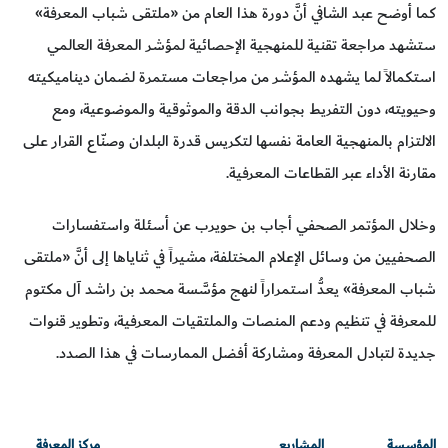
كما أوضح عبد الشافي أنَّ دورة هذا العام من «ملتقى شباب المعرفة»
ستشهد مراجعة تقنية للمنهجية الإحصائية لمؤشر المعرفة العالمي
استكمالاً لما يشهده المؤشر من مراجعات مستمرة لضمان ديناميكيته
وحيويته، دون التفريط بجوانب الدقة والموثوقية والموضوعية، ومع
الالتزام بالمنهجية العامة نفسها لتكريس قدرة البلدان وصنّاع القرار على
مقارنة الأداء عبر القطاعات المعرفية.
وخلال المؤتمر الصحفي أجاب بن حويرب عن أسئلة واستفسارات
الصحفيين من وسائل الإعلام المختلفة، مشيراً في ثناياها إلى أنَّ «ملتقى
شباب المعرفة» يعدُّ استمراراً لنهج مؤسَّسة محمد بن راشد آل مكتوم
للمعرفة في تنظيم ودعم المنصات والملتقيات المعرفية، وتطوير قنوات
جديدة لتبادل المعرفة ومشاركة أفضل الممارسات في هذا الصدد.
المؤسسة
المشاريع
مركز المعرفة