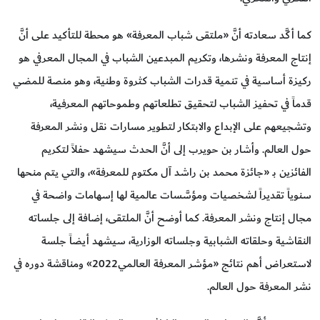
كما أكَّد سعادته أنَّ «ملتقى شباب المعرفة» هو محطة للتأكيد على أنَّ
إنتاج المعرفة ونشرها، وتكريم المبدعين الشباب في المجال المعرفي هو
ركيزة أساسية في تنمية قدرات الشباب كثروة وطنية، وهو منصة للمضي
قدماً في تحفيز الشباب لتحقيق تطلعاتهم وطموحاتهم المعرفية،
وتشجيعهم على الإبداع والابتكار لتطوير مسارات نقل ونشر المعرفة
حول العالم. وأشار بن حويرب إلى أنَّ الحدث سيشهد حفلاً لتكريم
الفائزين بـ «جائزة محمد بن راشد آل مكتوم للمعرفة»، والتي يتم منحها
سنوياً تقديراً لشخصيات ومؤسَّسات عالمية لها إسهامات واضحة في
مجال إنتاج ونشر المعرفة. كما أوضح أنَّ الملتقى، إضافة إلى جلساته
النقاشية وحلقاته الشبابية وجلساته الوزارية، سيشهد أيضاً جلسة
لاستعراض أهم نتائج «مؤشر المعرفة العالمي2022» ومناقشة دوره في
نشر المعرفة حول العالم.