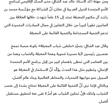
ومن جهته أكَّد الاستاذ خالد عبد الشافي، مدير المركز الإقليمي لبرنامج
الأمم المتحدة للدول العربية في عمّان، أنَّ الشراكة مع مؤسَّسة محمد بن
راشد آل مكتوم للمعرفة تمتد إلى 15 عاماً شهدت خلالها العلاقة بين
الجانبين تطوراً كبيراً من خلال التعاون في مجال المبادرات المتميزة التي
تدعم التنمية المستدامة والتنمية القائمة على المعرفة.
وقال عبد الشافي: يتميَّز «ملتقى شباب المعرفة» بكونه منصة تجمع
عنصرين رئيسين لأية مسيرة تنموية وهما؛ المعرفة والشباب، وهما من
بين العناصر التي تحظى باهتمام كبير من قِبَل برنامج الأمم المتحدة
الإنمائي، وتنظيم مثل هذا الحدث يؤكِّد أنَّ الاستثمار في المعرفة هو
السبيل نحو مواجهة التحديات والمخاطر العالمية وبناء عالم أفضل،
وبالتالي فإننا نرى أنَّ التنمية القائمة على المعرفة تحتاج بشدة إلى عنصر
الشباب، ولذلك فإنَّ تمكين الشباب هو أمرٌ لا غنى عنه لتحقيق مستقبل
أفضل.