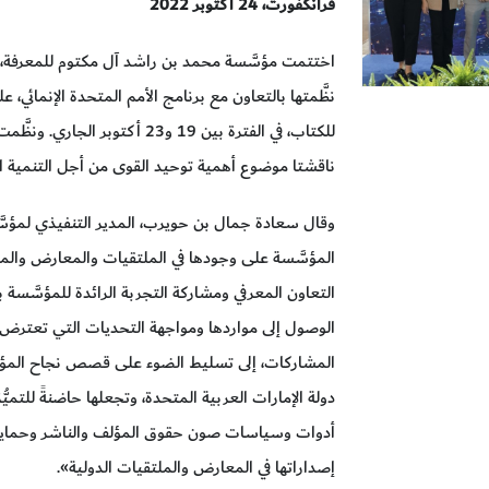
فرانكفورت،
24
أكتوبر 2022
اختتمت مؤسَّسة محمد بن راشد آل مكتوم للمعرفة، 
نظَّمتها بالتعاون مع برنامج الأمم المتحدة الإنمائ
للكتاب، في الفترة بين 19 و23 أك
ناقشتا موضوع أهمية توحيد القوى من أجل التنمية ال
وقال سعادة جمال بن حويرب، المدير التنفيذي لمؤس
المؤسَّسة على وجودها في الملتقيات والمعارض والمح
التعاون المعرفي ومشاركة التجربة الرائدة للمؤسَّسة
الوصول إلى مواردها ومواجهة التحديات التي تعترض 
المشاركات، إلى تسليط الضوء على قصص نجاح المؤلفين و
دولة الإمارات العربية المتحدة، وتجعلها حاضنةً للتميّ
أدوات وسياسات صون حقوق المؤلف والناشر وحماية ا
إصداراتها في المعارض والملتقيات الدولية».