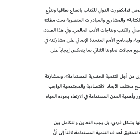
ض فرانكفورت الدولي للكتاب باتساع نطاقها وتنوُّع
 للكتابة» والمشاريع والمبادرات المنضوية تحت مظلته
ي والكتب ونتاجات الأدب العالمي. وفي هذا الصدد،
ة، ولـبرنامج الأمم المتحدة الإنمائي على مشاركته في
يع مجالات تعاوننا الثنائي بما ينعكس إيجاباً على
لقوى من أجل التنمية الحضرية المستدامة»، وبمشاركة
ح مختلف الأبعاد الاقتصادية والمجتمعية الواجب
 وأهمية المدن المستدامة في الارتقاء بجودة الحياة
 حلها بشكل فردي، بل يجب التعاون والتكامل بين
قيق أهداف التنمية المستدامة، لافتاً إلى أنَّ