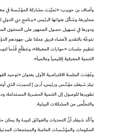
وأضاف بن حويرب: «تميَّزت مشاركة المؤسَّسة في معر
محاورها، وشكَّل عنوانها الرئيس «برنامج دبي الدولي
ودورها في تسهيل حصول الجمهور على المحتوى المعرف
نتوجَّه بالتقدير لأعضاء فريق عملنا على جهودهم الدؤوب
تنظيم جلسات «حوارات المعرفة»، ونتطلَّع قُدُماً لتوس
التنمية المعرفية إقليمياً وعالمياً».
وعُقِدَت الجلسة الافتراضية الأولى بعنوان «توحيد ا
نيلز شيفلر، مؤسِّس ورئيس، أربن إكسبرت، الذي أوض
تطويرها للوصول إلى التنمية الحضرية المستدامة، ودور
والتخلُّص من المشكلات البيئية.
وأكَّد شيفلر أنَّ التحديات والعوائق كبيرة ولا يمكن
الحكومات والمؤسَّسات الخاصة والمجتمعات المدنية لتح