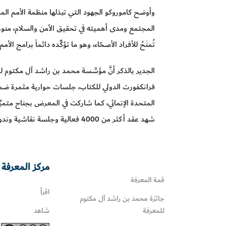
وأوضح كاموروكو الجهود التي تبذلها منظمة الأمم المتح
المجتمع ومدى أهميته في تحقيق الأمن والسلام، منوها
تُمنَحُ للأفراد الأصحّاء، وهو ما تؤكِّده دائماً برامج ال
الجدير بالذكر أنَّ مؤسَّسة محمد بن راشد آل مكتو
فرانكفورت الدولي للكتاب، جلسات حوارية مثمرة ضمن
المتحدة الإنمائي، كما شاركت في المعرض بجناح متمي
شهد عقد أكثر من 4000 فعالية وجلسة نقاشية وندوة حوارية مع كبار صنّاع النشر والكتاب.
مركز المعرفة 
قمة المعرفة
اقرأ
جائزة محمد بن راشد آل مكتوم
للمعرفة
شاهد