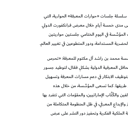
سلسلة جلسات «حوارات المعرفة» الحوارية، التي
ي، على مدى خمسة أيام خلال معرض فرانكفورت الدولي
توبر الجاري. ونظَّمت المؤسَّسة في اليوم الختامي جلستين حواريتين
حضرية المستدامة، ودور المتطوعين في تغيير العالم.
َّسة محمد بن راشد آل مكتوم للمعرفة: «تحرص
افل المعرفية الدولية بشكلٍ فعّال، لتوطيد جسور
 بتوظيف الابتكار في دعم مسارات المعرفة وتسهيل
طريقها. كما تسعى المؤسَّسة، من خلال هذه
الكُتَّاب الإماراتيين، والمقوّمات التي تتفرد بها
ُز والإبداع المعرفي، في ظل المنظومة المتكاملة من
لملكية الفكرية وتحفيز دور النشر على عرض