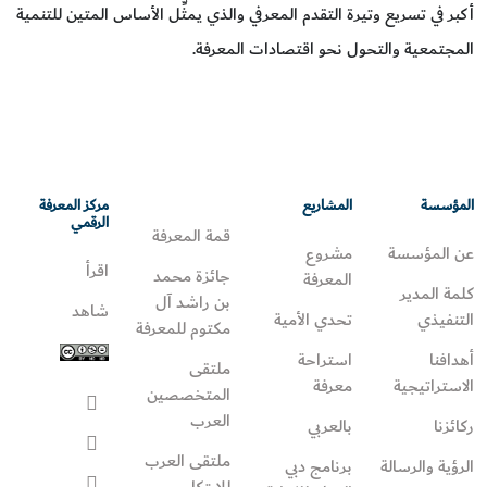
أكبر في تسريع وتيرة التقدم المعرفي والذي يمثِّل الأساس المتين للتنمية
المجتمعية والتحول نحو اقتصادات المعرفة.
المؤسسة
المشاريع
مركز المعرفة
الرقمي
قمة المعرفة
عن المؤسسة
مشروع
اقرأ
جائزة محمد
المعرفة
كلمة المدير
بن راشد آل
شاهد
التنفيذي
تحدي الأمية
مكتوم للمعرفة
أهدافنا
استراحة
ملتقى
الاستراتيجية
معرفة
المتخصصين
العرب
ركائزنا
بالعربي
ملتقى العرب
الرؤية والرسالة
برنامج دبي
للابتكار