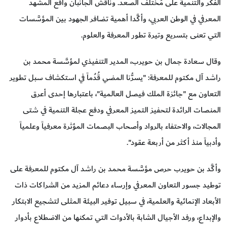
الفكر والتنمية على مُختلف الصعد. وناقش الجانبان واقع المشهد
المعرفي في الوطن العربي، وأكَّدا أهمية تضافر الجهود بين المؤسَّسات
التي تعنى بتسريع وتيرة تطور المعرفة والعلوم.
وقال سعادة جمال بن حويرب، المدير التنفيذي لمؤسَّسة محمد بن
راشد آل مكتوم للمعرفة: "يسرُّنا المضي قُدُماً في استكشاف سبل تطوير
التعاون مع "جائزة الملك فيصل العالمية"، باعتبارها إحدى أعرق
المنصات الرائدة لتحفيز التميز المعرفي ودفع عجلة التنمية في شتى
المجالات، والاحتفاء بالرواد وأصحاب البصمات المؤثرة معرفياً وعلمياً
وأدبياً منذ أكثر من أربعة عقود".
وأكَّد بن حويرب حرص مؤسَّسة محمد بن راشد آل مكتوم للمعرفة على
توطيد جسور التعاون المعرفي وإرساء دعائم المزيد من الشراكات ذات
الأبعاد الإنمائية والعلمية، في سبيل توفير البيئة المثلى لتشجيع الابتكار
والإبداع، ورفد الأجيال الشابة بالأدوات التي تمكنها من الاضطلاع بأدوار