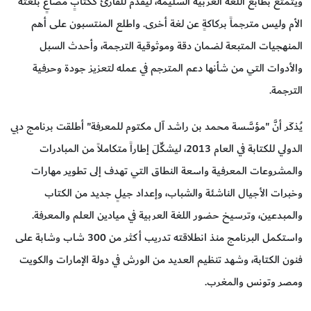
ويتمتَّع بطابع اللغة العربية السليمة، ليُقدَّم للقارئ ككتابٍ مصاغٍ بلغته
الأم وليس مترجماً بركاكةٍ عن لغة أخرى. واطلع المنتسبون على أهم
المنهجيات المتبعة لضمان دقة وموثوقية الترجمة، وأحدث السبل
والأدوات التي من شأنها دعم المترجم في عمله لتعزيز جودة وحرفية
الترجمة.
يُذكَر أنَّ "مؤسَّسة محمد بن راشد آل مكتوم للمعرفة" أطلقت برنامج دبي
الدولي للكتابة في العام 2013، ليشكِّلَ إطاراً متكاملاً من المبادرات
والمشروعات المعرفية واسعة النطاق التي تهدف إلى تطوير مهارات
وخبرات الأجيال الناشئة والشباب، وإعداد جيلٍ جديد من الكتاب
والمبدعين، وترسيخ حضور اللغة العربية في ميادين العلم والمعرفة.
واستكمل البرنامج منذ انطلاقته تدريب أكثر من 300 شاب وشابة على
فنون الكتابة، وشهد تنظيم العديد من الورش في دولة الإمارات والكويت
ومصر وتونس والمغرب.