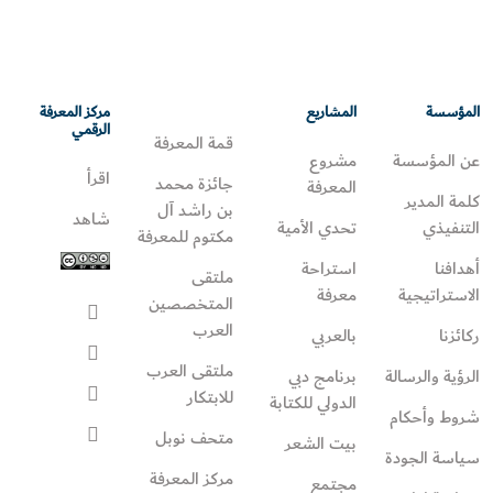
المؤسسة
المشاريع
مركز المعرفة
الرقمي
قمة المعرفة
عن المؤسسة
مشروع
اقرأ
جائزة محمد
المعرفة
كلمة المدير
بن راشد آل
شاهد
التنفيذي
تحدي الأمية
مكتوم للمعرفة
أهدافنا
استراحة
ملتقى
الاستراتيجية
معرفة
المتخصصين
العرب
ركائزنا
بالعربي
ملتقى العرب
الرؤية والرسالة
برنامج دبي
للابتكار
الدولي للكتابة
شروط وأحكام
متحف نوبل
بيت الشعر
سياسة الجودة
مركز المعرفة
مجتمع