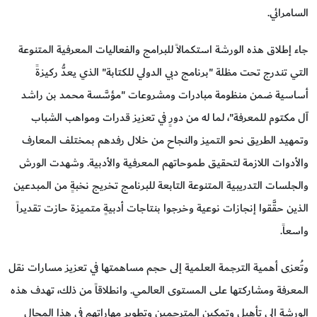
السامرائي.
جاء إطلاق هذه الورشة استكمالاً للبرامج والفعاليات المعرفية المتنوعة
التي تندرج تحت مظلة "برنامج دبي الدولي للكتابة" الذي يعدُّ ركيزةً
أساسية ضمن منظومة مبادرات ومشروعات "مؤسَّسة محمد بن راشد
آل مكتوم للمعرفة"، لما له من دورٍ في تعزيز قدرات ومواهب الشباب
وتمهيد الطريق نحو التميز والنجاح من خلال رفدهم بمختلف المعارف
والأدوات اللازمة لتحقيق طموحاتهم المعرفية والأدبية. وشهدت الورش
والجلسات التدريبية المتنوعة التابعة للبرنامج تخريج نخبةٍ من المبدعين
الذين حقَّقوا إنجازات نوعية وخرجوا بنتاجات أدبيةٍ متميزة حازت تقديراً
واسعاً.
وتُعزى أهمية الترجمة العلمية إلى حجم مساهمتها في تعزيز مسارات نقل
المعرفة ومشاركتها على المستوى العالمي. وانطلاقاً من ذلك، تهدف هذه
الورشة إلى تأهيل وتمكين المترجمين وتطوير مهاراتهم في هذا المجال