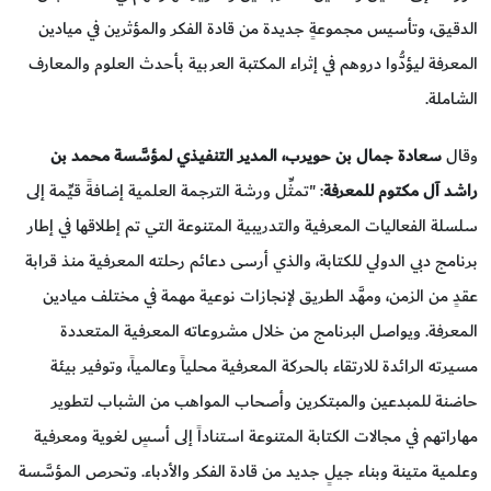
الدقيق، وتأسيس مجموعةٍ جديدة من قادة الفكر والمؤثرين في ميادين
المعرفة ليؤدُّوا دروهم في إثراء المكتبة العربية بأحدث العلوم والمعارف
الشاملة.
وقال
سعادة جمال بن حويرب، المدير التنفيذي ل
مؤسَّسة
محمد بن
راشد آل مكتوم للمعرفة
: "تمثِّل ورشة الترجمة العلمية إضافةً قيِّمة إلى
سلسلة الفعاليات المعرفية والتدريبية المتنوعة التي تم إطلاقها في إطار
برنامج دبي الدولي للكتابة، والذي أرسى دعائم رحلته المعرفية منذ قرابة
عقدٍ من الزمن، ومهَّد الطريق لإنجازات نوعية مهمة في مختلف ميادين
المعرفة. ويواصل البرنامج من خلال مشروعاته المعرفية المتعددة
مسيرته الرائدة للارتقاء بالحركة المعرفية محلياً وعالمياً، وتوفير بيئة
حاضنة للمبدعين والمبتكرين وأصحاب المواهب من الشباب لتطوير
مهاراتهم في مجالات الكتابة المتنوعة استناداً إلى أسسٍ لغوية ومعرفية
وعلمية متينة وبناء جيلٍ جديد من قادة الفكر والأدباء. وتحرص المؤسَّسة