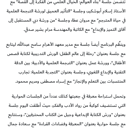
تتضمن جلسة "بناء العوالم: الخيال العلمي من الفكرة إلى القصة" مع
الأستاذ إسلام أبوشكير، وجلسة "التأثير العميق لورشة الترجمة العلمية
في حياة المترجم" مع مروان عطا، وجلسة "من ورشة دبي المستقبل إلى
آفاق التميز والإبداع" مع الكاتبة والمهندسة مرام بشير صدقي.
وينظِّم البرنامج أيضاً جلسة مع مدير معهد الأهرام سامح عبدالله، ليتابع
مع جلسة بعنوان "رحلة إلى عالم الطفل: الورش التدريبية لكتابة قصص
الأطفال"، وورشة عمل بعنوان "الترجمة العلمية والأدبية: بين الدقة
التقنية والإبداع اللغوي، وجلسة بعنوان "التجربة العلمية: تجارب
المنتسبات بين التعلم والإنجاز" مع إسراء مصطفى ومريم محمود.
وتحمل استراحة معرفة في جعبتها كذلك عدداً من الجلسات الحوارية
التي تستضيف كوكبةً من رواد الأدب والفكر، حيث أطلقت اليوم جلسة
بعنوان "ورش الكتابة الإبداعية وجيل من الكتاب المحترفين"، وستتابع
مع جلسة حوارية بعنوان "المعرفة وفضاءات القراءة" مع سعادة جمال