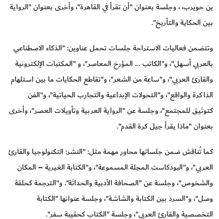
بن حويرب، ، وجلسة بعنوان "أن تقرأ في القاهرة"، وأخرى بعنوان "الرواية
بين الحكاية والتأريخ".
وتتضمن فعاليات الاستراحة جلسات تحمل عناوين: "الذكاء الاصطناعي
بالعربي أسهل"، و"الكاتب ... المؤرخ المعاصر"، و "المكتبات الإلكترونية
والقارئ العربي"، و"ساعة من الشعر"، و"تقاطع الحكايات ما بين استلهام
الذاكرة والواقع"، و"التحولات الإبداعية والتجارب الحياتية"، و"الفن
كتوثيق للمجتمع"، وجلسة عن "الرواية العربية وتأويلات العصر"، وأخرى
بعنوان "ماذا يقرأ جيل كرة القدم".
كما تُناقش ضمن جلساتها محاور مهمة مثل: "النشر: التكنولوجيا والقارئ
العربي"، و"البودكاست المجلة المسموعة"، و"الكتابة الغيرية – المكان
والشخوص"، وجلسة عن "الصحافة الأدبية والحداثة". و"الترجمة كحلقة
وصل"، و"السرد بين الكتابة والشاشة"، وجلسة عنوانها "الكتابة
التخصصية والقارئ العربي"، وجلسة "الكتاب كحقيبة سفر".