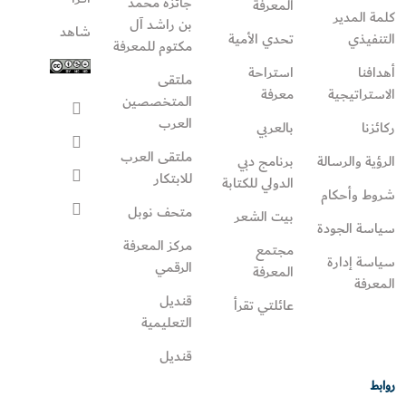
جائزة محمد
المعرفة
كلمة المدير
بن راشد آل
شاهد
التنفيذي
تحدي الأمية
مكتوم للمعرفة
أهدافنا
استراحة
ملتقى
الاستراتيجية
معرفة
المتخصصين
العرب
ركائزنا
بالعربي
ملتقى العرب
الرؤية والرسالة
برنامج دبي
للابتكار
الدولي للكتابة
شروط وأحكام
متحف نوبل
بيت الشعر
سياسة الجودة
مركز المعرفة
مجتمع
سياسة إدارة
الرقمي
المعرفة
المعرفة
قنديل
عائلتي تقرأ‎
التعليمية
قنديل
روابط