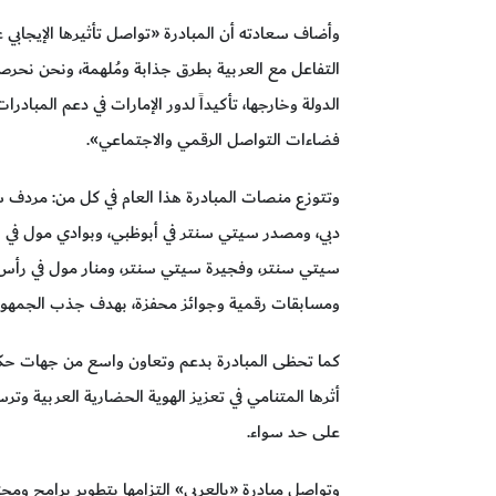
وأضاف سعادته أن المبادرة «تواصل تأثيرها الإيجابي 
التفاعل مع العربية بطرق جذابة ومُلهمة، ونحن نحر
الدولة وخارجها، تأكيداً لدور الإمارات في دعم المبادر
فضاءات التواصل الرقمي والاجتماعي».
وتتوزع منصات المبادرة هذا العام في كل من: مردف
دبي، ومصدر سيتي سنتر في أبوظبي، وبوادي مول في ال
سيتي سنتر، وفجيرة سيتي سنتر، ومنار مول في رأس ا
ومسابقات رقمية وجوائز محفزة، بهدف جذب الجمهور وتح
كما تحظى المبادرة بدعم وتعاون واسع من جهات حكو
أثرها المتنامي في تعزيز الهوية الحضارية العربية وت
على حد سواء.
وتواصل مبادرة «بالعربي» التزامها بتطوير برامج ومح