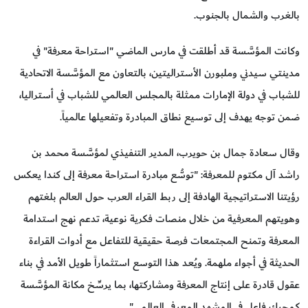
بالغرب والشمال بالجنوب.
وكانت المؤسَّسة قد أطلقت في مارس الماضي "استراحة معرفة" في
مدينتي سيدني وملبورن الأستراليتين، بالتعاون مع المؤسَّسة الاتحادية
للشباب في دولة الإمارات ممثلة بالمجلس العالمي للشباب في أستراليا،
ضمن توجه يهدف إلى توسيع نطاق المبادرة وتفعيلها عالمياً.
وقال سعادة جمال بن حويرب، المدير التنفيذي لمؤسَّسة محمد بن
راشد آل مكتوم للمعرفة: "توسُّع مبادرة استراحة معرفة إلى كندا يعكس
رؤيتنا الاستراتيجية الهادفة إلى ربط القراء العرب حول العالم بلغتهم
وهويتهم المعرفية من خلال منصات فكرية نوعية، تدعم نهج استدامة
المعرفة وتمنح المجتمعات فرصة حقيقية للتفاعل مع أدوات القراءة
الحديثة في أجواء ملهمة. ويُعد هذا التوسع استثماراً طويل الأمد في بناء
عقول قادرة على إنتاج المعرفة ومشاركتها، بما يرسِّخ مكانة المؤسَّسة
كمحرك فاعل في المشهد المعرفي العالمي".