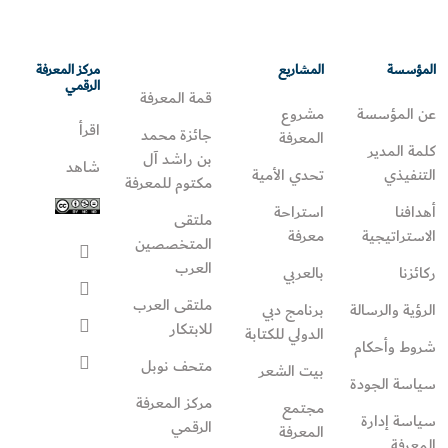
المؤسسة
المشاريع
مركز المعرفة
الرقمي
قمة المعرفة
عن المؤسسة
مشروع
اقرأ
جائزة محمد
المعرفة
كلمة المدير
بن راشد آل
شاهد
التنفيذي
تحدي الأمية
مكتوم للمعرفة
أهدافنا
استراحة
ملتقى
الاستراتيجية
معرفة
المتخصصين
العرب
ركائزنا
بالعربي
ملتقى العرب
الرؤية والرسالة
برنامج دبي
للابتكار
الدولي للكتابة
شروط وأحكام
متحف نوبل
بيت الشعر
سياسة الجودة
مركز المعرفة
مجتمع
سياسة إدارة
الرقمي
المعرفة
المعرفة