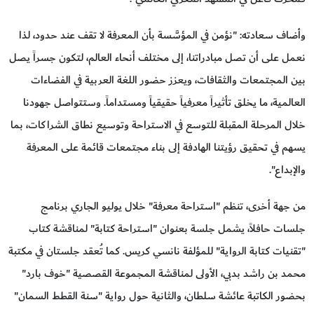
وأضاف سعادته: "نؤمن في المؤسَّسة بأن المعرفة لا تقف عند حدود، لذا
نعمل على أن تصل مبادراتنا، إلى مختلف أنحاء العالم، لتكون جسراً يصل
بين المجتمعات والثقافات، ويعزز حضور اللغة العربية في الفضاءات
العالمية، ما يخلق تأثيراً معرفياً حقيقياً ومستداماً. وستتواصل جهودنا
خلال المرحلة المقبلة للتوسع في الاستراحة وتوسيع نطاق الشراكات، بما
يسهم في تحقيق رؤيتنا الهادفة إلى بناء مجتمعات قائمة على المعرفة
والإبداع".
من جهة أخرى، تنظم "استراحة معرفة" خلال يوليو الجاري برنامج
جلسات حافلاً، يشمل جلسة بعنوان "استراحة كتابة" لمناقشة كتاب
"تقنيات كتابة الرواية" للمؤلفة نانسي كريس. كما تُعقد جلستان في مكتبة
محمد بن راشد بدبي، الأولى لمناقشة المجموعة القصصية "خوف بارد"
بحضور الكاتبة عائشة سلطان، والثانية حول رواية "سنة القطط السمان"