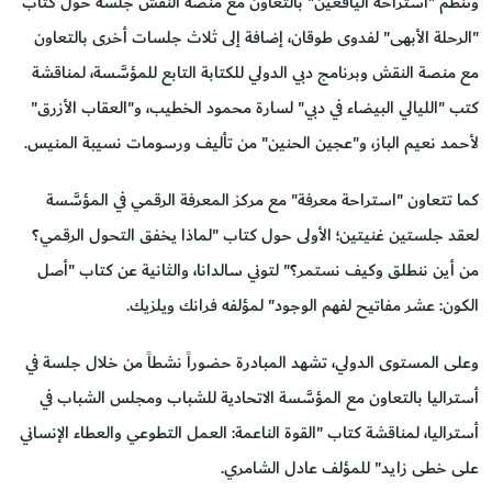
وتنظم "استراحة اليافعين" بالتعاون مع منصة النقش جلسة حول كتاب
"الرحلة الأبهى" لفدوى طوقان، إضافة إلى ثلاث جلسات أخرى بالتعاون
مع منصة النقش وبرنامج دبي الدولي للكتابة التابع للمؤسَّسة، لمناقشة
كتب "الليالي البيضاء في دبي" لسارة محمود الخطيب، و"العقاب الأزرق"
لأحمد نعيم الباز، و"عجين الحنين" من تأليف ورسومات نسيبة المنيس.
كما تتعاون "استراحة معرفة" مع مركز المعرفة الرقمي في المؤسَّسة
لعقد جلستين غنيتين؛ الأولى حول كتاب "لماذا يخفق التحول الرقمي؟
من أين ننطلق وكيف نستمر؟" لتوني سالدانا، والثانية عن كتاب "أصل
الكون: عشر مفاتيح لفهم الوجود" لمؤلفه فرانك ويلزيك.
وعلى المستوى الدولي، تشهد المبادرة حضوراً نشطاً من خلال جلسة في
أستراليا بالتعاون مع المؤسَّسة الاتحادية للشباب ومجلس الشباب في
أستراليا، لمناقشة كتاب "القوة الناعمة: العمل التطوعي والعطاء الإنساني
على خطى زايد" للمؤلف عادل الشامري.