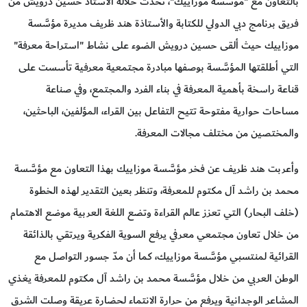
بالتعاون مع "مؤسَّسة موزاييك"، تحدث خلاله الأستاذ حسين درويش من
فريق برنامج دبي الدولي للكتابة والأستاذة هند ظريف مديرة مؤسَّسة
موزاييك حيث ألقى حسين درويش الضوء على نشاط "استراحة معرفة"
التي أطلقتها المؤسَّسة بوصفها مبادرة مجتمعية معرفية تأسست على
قناعة راسخة بأهمية المعرفة في بناء الفرد والمجتمع، وفي صناعة
مساحات حوارية مفتوحة تتيح التفاعل بين القراء، المؤلفين، الباحثين،
والمختصين من مختلف مجالات المعرفة.
وأعربت هند ظريف عن فخر مؤسَّسة موزاييك بهذا التعاون مع مؤسَّسة
محمد بن راشد آل مكتوم للمعرفة، وتنظر بعين التقدير لهذه الخطوة
(خلف البحار) التي تعزز عالم القراءة وتضع اللغة العربية موضع الاهتمام
من خلال تعاون مجتمعي معرفي يرفع السوية الفكرية ويرتقي بالذائقة
القرائية لمنتسبي مؤسَّسة موزاييك، كما أن مدّ جسور التواصل مع
الوطن العربي من خلال مؤسَّسة محمد بن راشد آل مكتوم للمعرفة يغذي
المشاعر الوجدانية ويرفع من حرارة الانتماء لحضارة عريقة وصلت الشرق