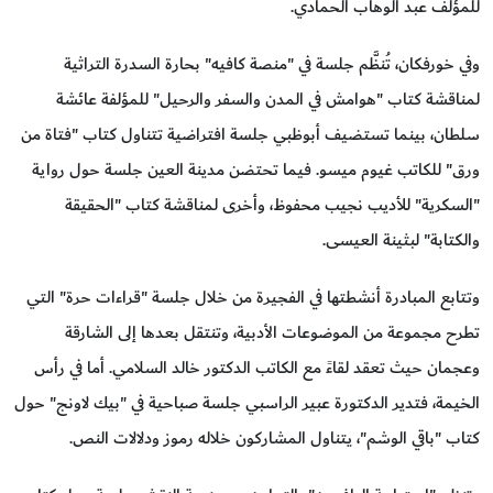
للمؤلف عبد الوهاب الحمادي.
وفي خورفكان، تُنظَّم جلسة في "منصة كافيه" بحارة السدرة التراثية
لمناقشة كتاب "هوامش في المدن والسفر والرحيل" للمؤلفة عائشة
سلطان، بينما تستضيف أبوظبي جلسة افتراضية تتناول كتاب "فتاة من
ورق" للكاتب غيوم ميسو. فيما تحتضن مدينة العين جلسة حول رواية
"السكرية" للأديب نجيب محفوظ، وأخرى لمناقشة كتاب "الحقيقة
والكتابة" لبثينة العيسى.
وتتابع المبادرة أنشطتها في الفجيرة من خلال جلسة "قراءات حرة" التي
تطرح مجموعة من الموضوعات الأدبية، وتنتقل بعدها إلى الشارقة
وعجمان حيث تعقد لقاءً مع الكاتب الدكتور خالد السلامي. أما في رأس
الخيمة، فتدير الدكتورة عبير الراسبي جلسة صباحية في "بيك لاونج" حول
كتاب "باقي الوشم"، يتناول المشاركون خلاله رموز ودلالات النص.