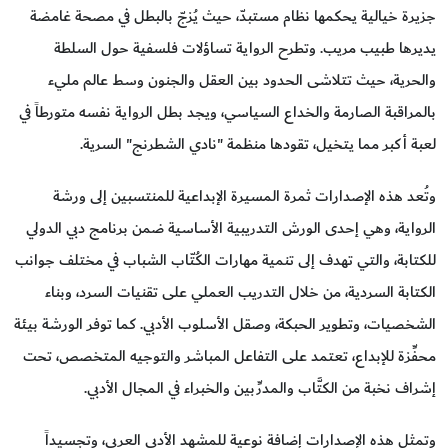
جزيرة خيالية يحكمها نظام مستبدّ، حيث يُزجّ بالبطل في مصحة غامضة
يديرها طبيب مريب. وتطرح الرواية تساؤلات فلسفية حول السلطة
والحرية، حيث تتلاشى الحدود بين العقل والجنون وسط عالم مليء
بالمراقبة الصارمة والخداع السياسي، ويجد بطل الرواية نفسه متورطاً في
لعبة أكبر مما يتخيل، تقودها منظمة "نادي الشطرنج" السرية.
وتُعد هذه الإصدارات ثمرة المسيرة الإبداعية للمنتسبين إلى ورشة
الرواية، وهي إحدى الورش التدريبية الأساسية ضمن برنامج دبي الدولي
للكتابة، والتي تهدف إلى تنمية مهارات الكُتّاب الشباب في مختلف جوانب
الكتابة السردية، من خلال التدريب العملي على تقنيات السرد، وبناء
الشخصيات، وتطوير الحبكة، وصقل الأسلوب الأدبي. كما توفر الورشة بيئة
محفِّزة للإبداع، تعتمد على التفاعل المباشر والتوجيه المتخصص، تحت
إشراف نخبة من الكتَّاب والمدرِّبين والخبراء في المجال الأدبي.
وتمثل هذه الإصدارات إضافة نوعية للمشهد الأدبي العربي، وتجسيداً