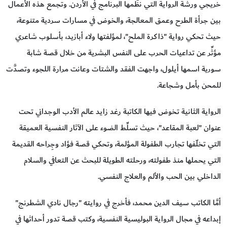
خريجي ورشة الرواية التي نظَّمها البرنامج في الأردن. وتجمع هذه الأعمال
بين جرأة الطرح وعمق المعالجة، والخوض في مسارات سردية متنوعة،
حيث تحكي رواية "ذاكرة الملح"، لمؤلفتها ولاء أبازيد، بأسلوب شاعري
مؤثِّر عن تداعيات الحرب على النفس البشرية من خلال قصة شابة
سورية اسمها أيلول، واجهت الفقد والشتات وعانت مرارة اللجوء وتصدَّت
للمحن بأمل وشجاعة.
الرواية الثانية تخوض فيها الكاتبة رغد زايد عالم الأدب الوجداني تحت
عنوان "لعبة المقاعد"، حيث تسلِّط الضوء على الآثار النفسية العميقة
التي تخلّفها تجارب الطفولة المؤلمة، وتحكي قصة فؤاد وجِراحه القديمة
التي يحملها منذ طفولته، ورحلته الطويلة للبحث عن التعافي والسلام
الداخلي بين الحب والألم والعلاج النفسي.
أمَّا الكاتب سيف الدين محمد، فأخرج في روايته "رجال نادي الشطرنج"
إبداعه في مجال الرواية البوليسية النفسية، وكتب قصة تدور أحداثها في